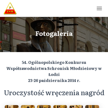
P
R
Z
E
Ł
Fotogaleria
Ą
C
Z
N
A
W
54. Ogólnopolskiego Konkursu
I
G
Współzawodnictwa Schronisk Młodzieżowy w
A
Łodzi
C
23-26 października 2014 r.
J
Ę
Uroczystość wręczenia nagród