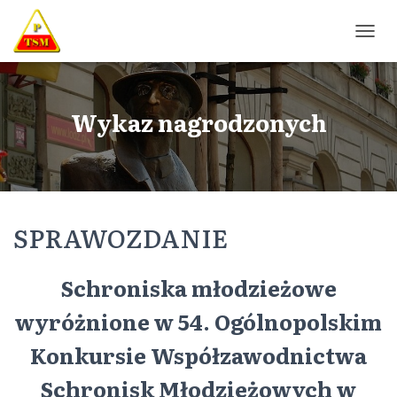
P
R
Z
E
Ł
Wykaz nagrodzonych
Ą
C
Z
N
A
W
SPRAWOZDANIE
I
G
A
C
Schroniska młodzieżowe
J
Ę
wyróżnione w 54. Ogólnopolskim
Konkursie Współzawodnictwa
Schronisk Młodzieżowych w