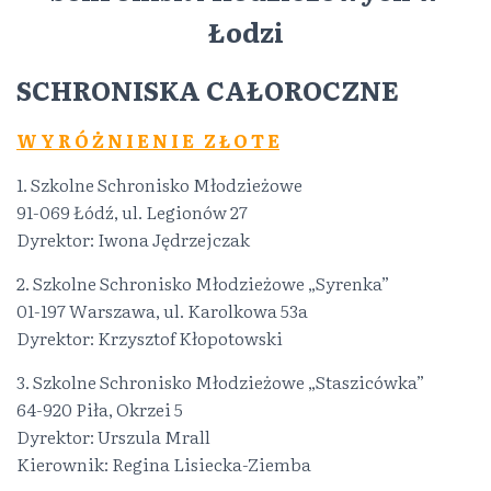
Łodzi
SCHRONISKA CAŁOROCZNE
W Y R Ó Ż N I E N I E Z Ł O T E
1. Szkolne Schronisko Młodzieżowe
91-069 Łódź, ul. Legionów 27
Dyrektor: Iwona Jędrzejczak
2. Szkolne Schronisko Młodzieżowe „Syrenka”
01-197 Warszawa, ul. Karolkowa 53a
Dyrektor: Krzysztof Kłopotowski
3. Szkolne Schronisko Młodzieżowe „Staszicówka”
64-920 Piła, Okrzei 5
Dyrektor: Urszula Mrall
Kierownik: Regina Lisiecka-Ziemba