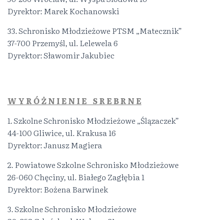
Dyrektor: Marek Kochanowski
33. Schronisko Młodzieżowe PTSM „Matecznik”
37-700 Przemyśl, ul. Lelewela 6
Dyrektor: Sławomir Jakubiec
.
W Y R Ó Ż N I E N I E S R E B R N E
1. Szkolne Schronisko Młodzieżowe „Ślązaczek”
44-100 Gliwice, ul. Krakusa 16
Dyrektor: Janusz Magiera
2. Powiatowe Szkolne Schronisko Młodzieżowe
26-060 Chęciny, ul. Białego Zagłębia 1
Dyrektor: Bożena Barwinek
3. Szkolne Schronisko Młodzieżowe