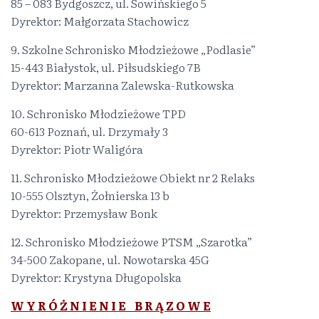
85 – 083 Bydgoszcz, ul. Sowińskiego 5
Dyrektor: Małgorzata Stachowicz
9. Szkolne Schronisko Młodzieżowe „Podlasie”
15-443 Białystok, ul. Piłsudskiego 7B
Dyrektor: Marzanna Zalewska-Rutkowska
10. Schronisko Młodzieżowe TPD
60-613 Poznań, ul. Drzymały 3
Dyrektor: Piotr Waligóra
11. Schronisko Młodzieżowe Obiekt nr 2 Relaks
10-555 Olsztyn, Żołnierska 13 b
Dyrektor: Przemysław Bonk
12. Schronisko Młodzieżowe PTSM „Szarotka”
34-500 Zakopane, ul. Nowotarska 45G
Dyrektor: Krystyna Długopolska
W Y R Ó Ż N I E N I E B R Ą Z O W E