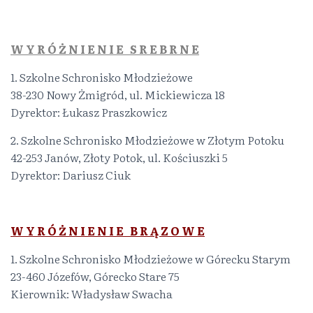
W Y R Ó Ż N I E N I E S R E B R N E
1. Szkolne Schronisko Młodzieżowe
38-230 Nowy Żmigród, ul. Mickiewicza 18
Dyrektor: Łukasz Praszkowicz
2. Szkolne Schronisko Młodzieżowe w Złotym Potoku
42-253 Janów, Złoty Potok, ul. Kościuszki 5
Dyrektor: Dariusz Ciuk
W Y R Ó Ż N I E N I E B R Ą Z O W E
1. Szkolne Schronisko Młodzieżowe w Górecku Starym
23-460 Józefów, Górecko Stare 75
Kierownik: Władysław Swacha