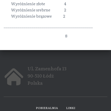
Wyróżnienie złote
……………
4
Wyróżnienie srebrne
………. .
2
Wyróżnienie brązowe
…….. .
2
_____________________________________________
_______________________________
8
Ul. Zamenhofa 13
90-510 Łódź
Polska
POBIERALNIA
LINKI