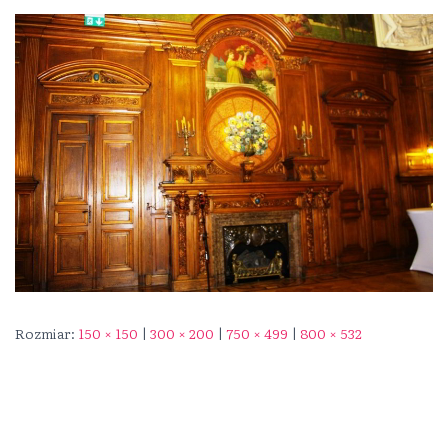
Rozmiar:
150 × 150
|
300 × 200
|
750 × 499
|
800 × 532