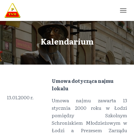
P
R
Z
E
Ł
Kalendarium
Ą
C
Z
N
A
W
I
Umowa dotycząca najmu
G
lokalu
A
C
13.01.2000 r.
Umowa najmu zawarta 13
J
Ę
stycznia 2000 roku w Łodzi
pomiędzy Szkolnym
………………………..
Schroniskiem Młodzieżowym w
Łodzi a Prezesem Zarządu