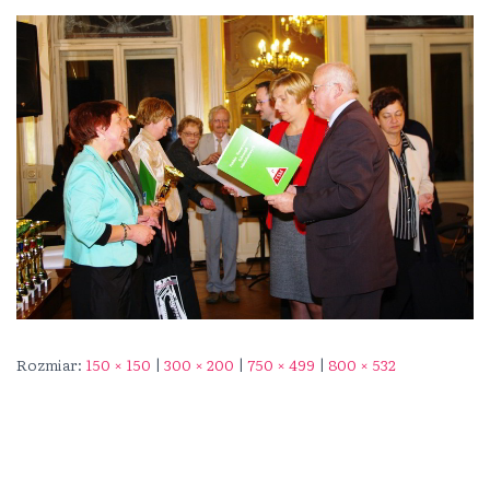
Rozmiar:
150 × 150
|
300 × 200
|
750 × 499
|
800 × 532