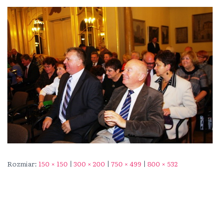
Rozmiar:
150 × 150
|
300 × 200
|
750 × 499
|
800 × 532