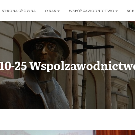
STRONA GŁÓWNA
O NAS
WSPÓŁZAWODNICTWO
SCH
-10-25 Wspolzawodnictwo