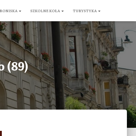
RONISKA
SZKOLNE KOŁA
TURYSTYKA
 (89)