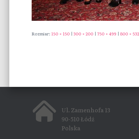
Rozmiar:
150 × 150
|
300 × 200
|
750 × 499
|
800 × 53
Ul. Zamenhofa 13
90-510 Łódź
Polska