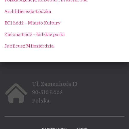
Archidiecezja Łódzka
EC1 Łódź – Miasto Kultury
Zielona Łódź – łódzkie parki
Jubileusz Miłosierdzia
Ul. Zamenhofa 13
90-510 Łódź
Polska