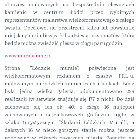
obrazów malowanych na bezpośrednio elewacjach
kamienic w centrum Łodzi przez wybitnych
reprezentantów malarstwa wielkoformatowego z całego
świata. Docelowo, na przestrzeni kilku lat powstanie
miejska galeria licząca kilkadziesiąt eksponatów, którą
będzie można zwiedzić pieszo w ciągu paru godzin.
www.murale.mnc.pl
Strona ”Łódzkie murale”, poświęcona jest
wielkoformatowym reklamom z czasów PRL-u,
malowanym na łódzkich kamienicach i blokach. Łódź
była jedną wielką galerią, udokumentowano 239
realizacji (w serwisie znajduje się 177 z nich). Do dziś
zachowało się ich ok. 40, z czego 16 najlepiej
zachowanych i najciekawszych graficznie ujęto w
szlaku turystycznym ”Śladami Łódzkich Murali”, a
dalszych 16 w nieco gorszym stanie można jeszcze
podziwiać w różnych zakątkach miasta. Ponadto na