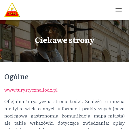
P
R
Z
E
Ł
Ciekawe strony
Ą
C
Z
N
A
W
Ogólne
I
G
A
www.turystyczna.lodz.pl
C
J
Oficjalna turystyczna strona Łodzi. Znaleźć tu można
Ę
nie tylko wiele cennych informacji praktycznych (baza
noclegowa, gastronomia, komunikacja, mapa miasta)
ale także wskazówki dotyczące zwiedzania: opisy