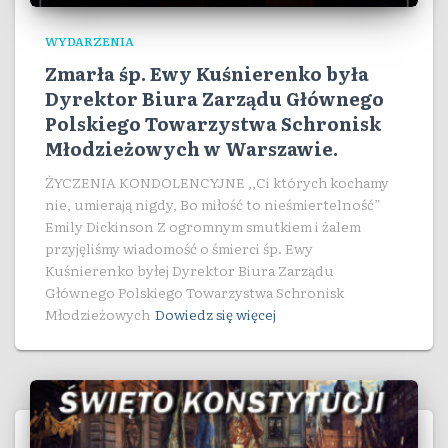
WYDARZENIA
Zmarła śp. Ewy Kuśnierenko była
Dyrektor Biura Zarządu Głównego
Polskiego Towarzystwa Schronisk
Młodzieżowych w Warszawie.
ŻYCZENIA KONDOLENCYJNE ,,Ci których kochamy
nie, umierają nigdy, Bo miłość to nieśmiertelność”
Emily Dickinson Z ogromnym smutkiem i żalem
przyjęliśmy wiadomość o śmierci śp. Ewy
Kuśnierenko byłej Dyrektor Biura Zarządu
Głównego Polskiego Towarzystwa Schronisk
Młodzieżowych
Dowiedz się więcej