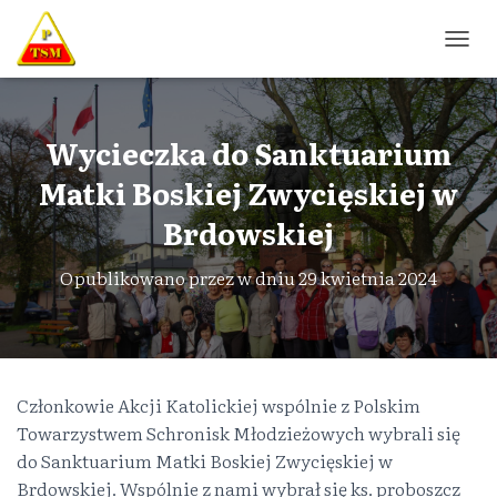
PRZE
Wycieczka do Sanktuarium
Matki Boskiej Zwycięskiej w
Brdowskiej
Opublikowano przez
w dniu
29 kwietnia 2024
Członkowie Akcji Katolickiej wspólnie z Polskim
Towarzystwem Schronisk Młodzieżowych wybrali się
do Sanktuarium Matki Boskiej Zwycięskiej w
Brdowskiej. Wspólnie z nami wybrał się ks. proboszcz