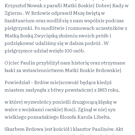
Krzysztof Nowak z parafii Matki Boskiej Dobrej Rady w
Zgierzu . W Brdowie odprawił Mszę świętą w
Sanktuarium oraz modlił się z nam wspólnie podczas
pielgrzymki. Po modlitwie i rozmowach uczestników z
Matką Boską Zwycięską złożeniu swoich próśb i
podziękować udaliśmy się w dalsza podróż . W
pielgrzymce udział wzięło 100 osób.
Ojciec Paulin przybliżył nam historię oraz otrzymane
łaski za wstawiennictwem Matki Boskie Brdowskiej
Powiedział – Brdów miejscowość będąca kiedyś
miastem zasłynęła z bitwy powstańczej z 1863 roku,
w której wyzwoleńcy ponieśli druzgocącą klęskę w
walce z wojskami carskiej Rosji. Zginął w niej syn
wielkiego poznańskiego filozofa Karola Libelta.
Skarbem Brdowa jest kościół i klasztor Paulinów. Akt