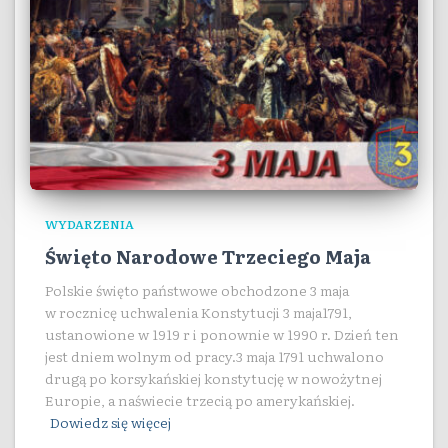
WYDARZENIA
Święto Narodowe Trzeciego Maja
Polskie święto państwowe obchodzone 3 maja
w rocznicę uchwalenia Konstytucji 3 maja1791,
ustanowione w 1919 r i ponownie w 1990 r. Dzień ten
jest dniem wolnym od pracy.3 maja 1791 uchwalono
drugą po korsykańskiej konstytucję w nowożytnej
Europie, a naświecie trzecią po amerykańskiej.
Dowiedz się więcej