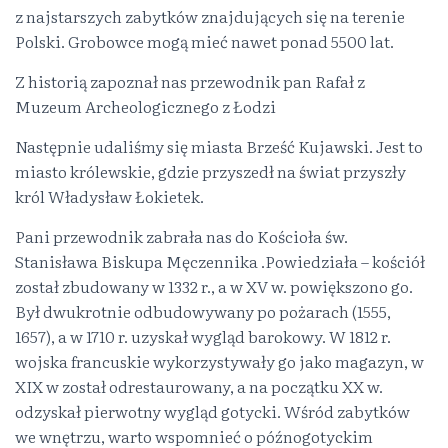
z najstarszych zabytków znajdujących się na terenie
Polski. Grobowce mogą mieć nawet ponad 5500 lat.
Z historią zapoznał nas przewodnik pan Rafał z
Muzeum Archeologicznego z Łodzi
Następnie udaliśmy się miasta Brześć Kujawski. Jest to
miasto królewskie, gdzie przyszedł na świat przyszły
król Władysław Łokietek.
Pani przewodnik zabrała nas do Kościoła św.
Stanisława Biskupa Męczennika .Powiedziała – kościół
został zbudowany w 1332 r., a w XV w. powiększono go.
Był dwukrotnie odbudowywany po pożarach (1555,
1657), a w 1710 r. uzyskał wygląd barokowy. W 1812 r.
wojska francuskie wykorzystywały go jako magazyn, w
XIX w został odrestaurowany, a na początku XX w.
odzyskał pierwotny wygląd gotycki. Wśród zabytków
we wnętrzu, warto wspomnieć o późnogotyckim