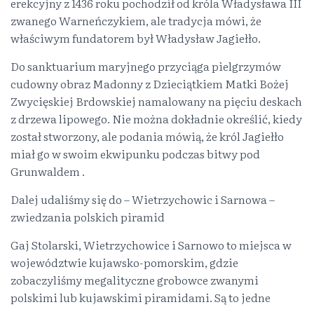
erekcyjny z 1436 roku pochodził od króla Władysława III
zwanego Warneńczykiem, ale tradycja mówi, że
właściwym fundatorem był Władysław Jagiełło.
Do sanktuarium maryjnego przyciąga pielgrzymów
cudowny obraz Madonny z Dzieciątkiem Matki Bożej
Zwycięskiej Brdowskiej namalowany na pięciu deskach
z drzewa lipowego. Nie można dokładnie określić, kiedy
został stworzony, ale podania mówią, że król Jagiełło
miał go w swoim ekwipunku podczas bitwy pod
Grunwaldem .
Dalej udaliśmy się do – Wietrzychowic i Sarnowa –
zwiedzania polskich piramid
Gaj Stolarski, Wietrzychowice i Sarnowo to miejsca w
województwie kujawsko-pomorskim, gdzie
zobaczyliśmy megalityczne grobowce zwanymi
polskimi lub kujawskimi piramidami. Są to jedne