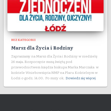
BEZ KATEGORII
Marsz dla Życia i Rodziny
Zapraszamy na Marsz dla Życia i Rodziny w niedzielę
26 maja. Rozpoczęcie mszą świętą pod
przewodnictwem księdza biskupa Marka Marczaka w
kościele Wniebowzięcia NMP na Placu Kościelnym w
Łodzi o godz. 14.00. Po mszy ok.
Dowiedz się więcej