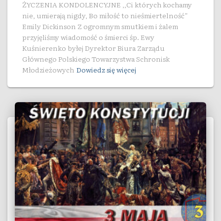
ŻYCZENIA KONDOLENCYJNE ,,Ci których kochamy
nie, umierają nigdy, Bo miłość to nieśmiertelność”
Emily Dickinson Z ogromnym smutkiem i żalem
przyjęliśmy wiadomość o śmierci śp. Ewy
Kuśnierenko byłej Dyrektor Biura Zarządu
Głównego Polskiego Towarzystwa Schronisk
Młodzieżowych
Dowiedz się więcej