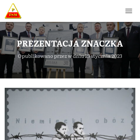
P
R
Z
E
Ł
PREZENTACJA ZNACZKA
Ą
C
Opublikowano przez
w dniu
23 stycznia 2023
Z
N
A
W
I
G
A
C
J
Ę