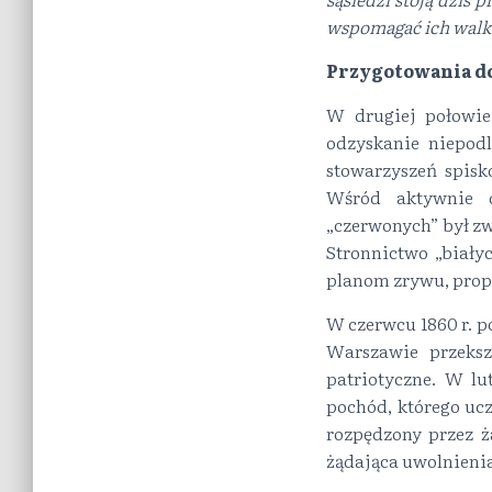
wspomagać ich walkę 
Przygotowania d
W drugiej połowie
odzyskanie niepodl
stowarzyszeń spisk
Wśród aktywnie d
„czerwonych” był z
Stronnictwo „biały
planom zrywu, propa
W czerwcu 1860 r. 
Warszawie przeksz
patriotyczne. W lu
pochód, którego ucz
rozpędzony przez 
żądająca uwolnieni