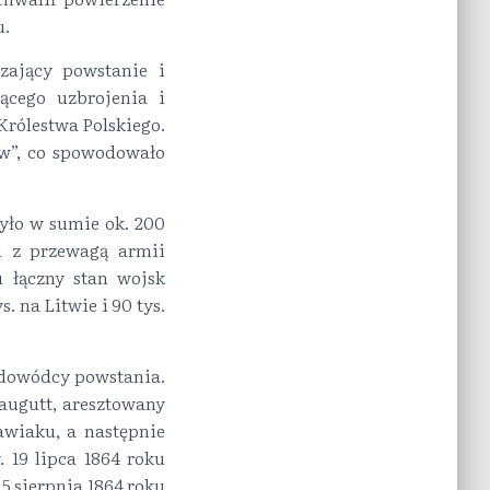
u.
zający powstanie i
cego uzbrojenia i
Królestwa Polskiego.
w”, co spowodowało
zyło w sumie ok. 200
u z przewagą armii
u łączny stan wojsk
. na Litwie i 90 tys.
ę dowódcy powstania.
augutt, aresztowany
awiaku, a następnie
 19 lipca 1864 roku
5 sierpnia 1864 roku