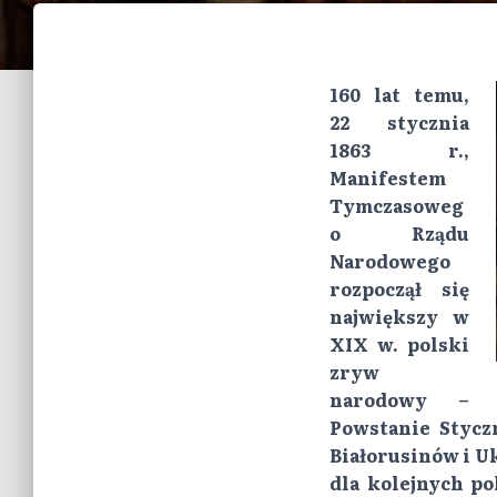
160 lat temu,
22 stycznia
1863 r.,
Manifestem
Tymczasoweg
o Rządu
Narodowego
rozpoczął się
największy w
XIX w. polski
zryw
narodowy –
Powstanie Stycz
Białorusinów i Uk
dla kolejnych p