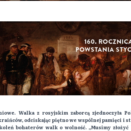
niowe. Walka z rosyjskim zaborcą zjednoczyła Po
raińców, odciskając piętno we wspólnej pamięci i sta
okoleń bohaterów walk o wolność. „Musimy złożyć 