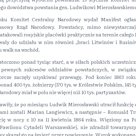
nego dowództwa powstania gen. Ludwikowi Mierosławskiem
roku Komitet Centralny Narodowy wydał Manifest ogłas
asowy Rząd Narodowy. Powstańcy, mimo niewystarczają
takowali rosyjskie placówki praktycznie na terenie całego 
ały do udziału w nim również „braci Litwinów i Rusinó
u walk na wschód.
toczono ponad tysiąc starć, a w siłach polskich uczestnic
 pewnych sukcesów oddziałów powstańczych, w związk
aborcze zaczęły uzyskiwać przewagę. Pod koniec 1863 rok
onad 400 tys. żołnierzy (170 tys. w Królestwie Polskim, 145 tys
arodowy miał w polu nie więcej niż 10 tys. partyzantów.
awiły, że po miesiącu Ludwik Mierosławski utracił funkcj
ami zostali Marian Langiewicz, a następnie – Romuald Tr
icję w nocy z 10 na 11 kwietnia 1864 roku. Więziony na P
Pawilonu Cytadeli Warszawskiej, nie zdradził towarzyszy.
wy skazał go na śmierć przez powieszenie. Wyrok wykonano 