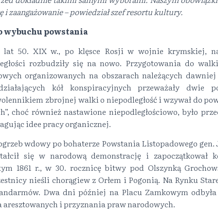
i zaangażowanie – powiedział szef resortu kultury.
o wybuchu powstania
 lat 50. XIX w., po klęsce Rosji w wojnie krymskiej, n
egłości rozbudziły się na nowo. Przygotowania do walki
owych organizowanych na obszarach należących dawniej 
ziałających kół konspiracyjnych przeważały dwie p
wolennikiem zbrojnej walki o niepodległość i wzywał do po
ch”, choć również nastawione niepodległościowo, było prz
gując idee pracy organicznej.
pogrzeb wdowy po bohaterze Powstania Listopadowego gen. 
tałcił się w narodową demonstrację i zapoczątkował ko
tym 1861 r., w 30. rocznicę bitwy pod Olszynką Grocho
estnicy nieśli chorągiew z Orłem i Pogonią. Na Rynku Star
żandarmów. Dwa dni później na Placu Zamkowym odbyła s
a aresztowanych i przyznania praw narodowych.