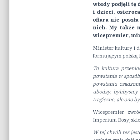
wtedy podjęli tę 
i dzieci, osieroc
ofiara nie poszł
nich. My także m
wicepremier, min
Minister kultury i
formującym polską 
To kultura przenio
powstania w sposób 
powstaniu osadzona
ubodzy, bylibyśmy 
tragiczne, ale ono by
Wicepremier zwró
Imperium Rosyjskiem
W tej chwili też je
sąsiedzi stoją dziś