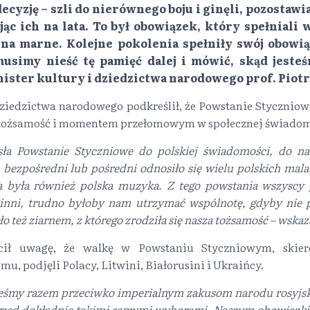
decyzję – szli do nierównego boju i ginęli, pozostawi
ając ich na lata. To był obowiązek, który spełniali
a na marne. Kolejne pokolenia spełniły swój obowią
usimy nieść tę pamięć dalej i mówić, skąd jeste
ister kultury i dziedzictwa narodowego prof. Piotr 
 dziedzictwa narodowego podkreślił, że Powstanie Stycznio
tożsamość i momentem przełomowym w społecznej świadom
sła Powstanie Styczniowe do polskiej świadomości, do na
bezpośredni lub pośredni odnosiło się wielu polskich mala
 była również polska muzyka. Z tego powstania wszyscy 
inni, trudno byłoby nam utrzymać wspólnotę, gdyby nie 
ło też ziarnem, z którego zrodziła się nasza tożsamość – wskaza
cił uwagę, że walkę w Powstaniu Styczniowym, skie
u, podjęli Polacy, Litwini, Białorusini i Ukraińcy.
steśmy razem przeciwko imperialnym zakusom narodu rosyjsk
 przed dokładnie takimi samymi wyborami. Naszym obowiązki