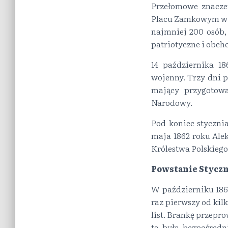
Przełomowe znaczen
Placu Zamkowym w W
najmniej 200 osób,
patriotyczne i obcho
14 października 18
wojenny. Trzy dni p
mający przygotowa
Narodowy.
Pod koniec styczni
maja 1862 roku Ale
Królestwa Polskiego
Powstanie Styczn
W październiku 186
raz pierwszy od kil
list. Brankę przepr
ta była bezpośredn