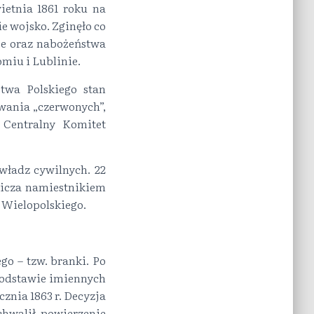
ietnia 1861 roku na
 wojsko. Zginęło co
je oraz nabożeństwa
omiu i Lublinie.
stwa Polskiego stan
owania „czerwonych”,
 Centralny Komitet
władz cywilnych. 22
wicza namiestnikiem
 Wielopolskiego.
o – tzw. branki. Po
 podstawie imiennych
znia 1863 r. Decyzja
chwalił powierzenie