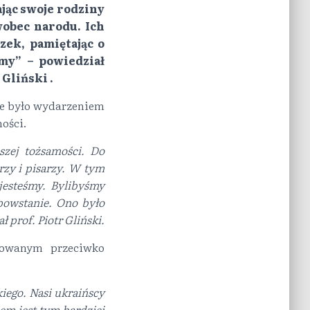
ając swoje rodziny
 wobec narodu. Ich
zek, pamiętając o
śmy” – powiedział
Gliński .
we było wydarzeniem
ości.
szej tożsamości. Do
rzy i pisarzy. W tym
jesteśmy. Bylibyśmy
powstanie. Ono było
ł prof. Piotr Gliński.
rowanym przeciwko
iego. Nasi ukraińscy
em jest tym bardziej