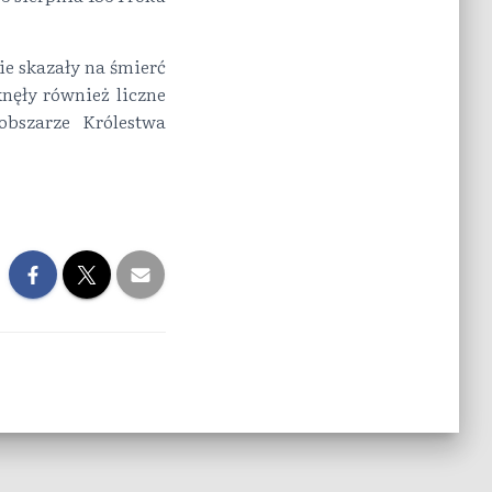
kie skazały na śmierć
knęły również liczne
obszarze Królestwa