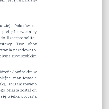
adzieje Polaków na
 podjęli uczestnicy
do Rzeczpospolitej.
ostawy. Tzw. obóz
wstania narodowego.
eciwne zbyt szybkim
Józefie Sowińskim w
lejne manifestacje
wską, zorganizowano
ego Miasta został on
ię wielka procesja