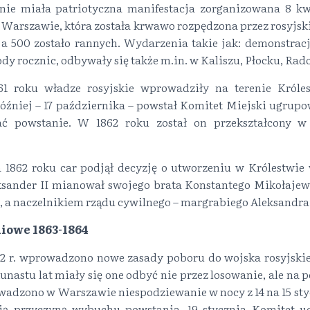
ie miała patriotyczna manifestacja zorganizowana 8 kw
arszawie, która została krwawo rozpędzona przez rosyjskie
 a 500 zostało rannych. Wydarzenia takie jak: demonstrac
dy rocznic, odbywały się także m.in. w Kaliszu, Płocku, Rad
61 roku władze rosyjskie wprowadziły na terenie Króle
óźniej – 17 października – powstał Komitet Miejski ugrup
ć powstanie. W 1862 roku został on przekształcony w
a 1862 roku car podjął decyzję o utworzeniu w Królestwie 
ksander II mianował swojego brata Konstantego Mikołaje
, a naczelnikiem rządu cywilnego – margrabiego Aleksandra
iowe 1863-1864
2 r. wprowadzono nowe zasady poboru do wojska rosyjskieg
kunastu lat miały się one odbyć nie przez losowanie, ale na
owadzono w Warszawie niespodziewanie w nocy z 14 na 15 styc
ią przyczyną wybuchu powstania. 19 stycznia Komitet u