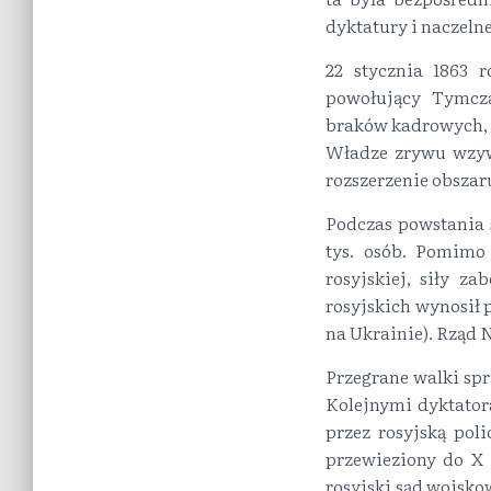
dyktatury i naczel
22 stycznia 1863 
powołujący Tymcz
braków kadrowych, a
Władze zrywu wzyw
rozszerzenie obszar
Podczas powstania s
tys. osób. Pomimo
rosyjskiej, siły z
rosyjskich wynosił p
na Ukrainie). Rząd N
Przegrane walki spr
Kolejnymi dyktator
przez rosyjską pol
przewieziony do X 
rosyjski sąd wojsko