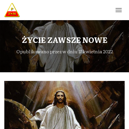
P
R
Z
E
Ł
ŻYCIE ZAWSZE NOWE
Ą
C
Opublikowano przez
w dniu
17 kwietnia 2022
Z
N
A
W
I
G
A
C
J
Ę