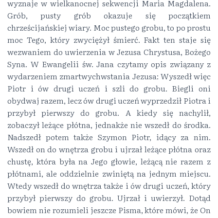
wyznaje w wielkanocnej sekwencji Maria Magdalena.
Grób, pusty grób okazuje się początkiem
chrześcijańskiej wiary. Moc pustego grobu, to po prostu
moc Tego, który zwyciężył śmierć. Fakt ten staje się
wezwaniem do uwierzenia w Jezusa Chrystusa, Bożego
Syna. W Ewangelii św. Jana czytamy opis związany z
wydarzeniem zmartwychwstania Jezusa: Wyszedł więc
Piotr i ów drugi uczeń i szli do grobu. Biegli oni
obydwaj razem, lecz ów drugi uczeń wyprzedził Piotra i
przybył pierwszy do grobu. A kiedy się nachylił,
zobaczył leżące płótna, jednakże nie wszedł do środka.
Nadszedł potem także Szymon Piotr, idący za nim.
Wszedł on do wnętrza grobu i ujrzał leżące płótna oraz
chustę, która była na Jego głowie, leżącą nie razem z
płótnami, ale oddzielnie zwiniętą na jednym miejscu.
Wtedy wszedł do wnętrza także i ów drugi uczeń, który
przybył pierwszy do grobu. Ujrzał i uwierzył. Dotąd
bowiem nie rozumieli jeszcze Pisma, które mówi, że On