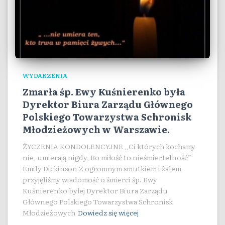
WYDARZENIA
Zmarła śp. Ewy Kuśnierenko była
Dyrektor Biura Zarządu Głównego
Polskiego Towarzystwa Schronisk
Młodzieżowych w Warszawie.
ŻYCZENIA KONDOLENCYJNE ,,Ci których kochamy
nie, umierają nigdy, Bo miłość to nieśmiertelność”
Emily Dickinson Z ogromnym smutkiem i żalem
przyjęliśmy wiadomość o śmierci śp. Ewy
Kuśnierenko byłej Dyrektor Biura Zarządu
Głównego Polskiego Towarzystwa Schronisk
Młodzieżowych
Dowiedz się więcej