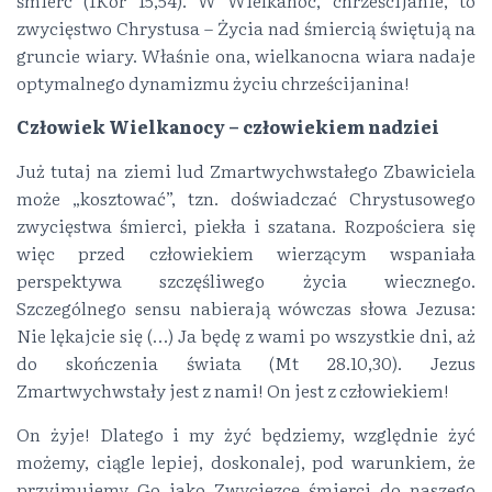
śmierć (1Kor 15,54). W Wielkanoc, chrześcijanie, to
zwycięstwo Chrystusa – Życia nad śmiercią świętują na
gruncie wiary. Właśnie ona, wielkanocna wiara nadaje
optymalnego dynamizmu życiu chrześcijanina!
Człowiek Wielkanocy – człowiekiem nadziei
Już tutaj na ziemi lud Zmartwychwstałego Zbawiciela
może „kosztować”, tzn. doświadczać Chrystusowego
zwycięstwa śmierci, piekła i szatana. Rozpościera się
więc przed człowiekiem wierzącym wspaniała
perspektywa szczęśliwego życia wiecznego.
Szczególnego sensu nabierają wówczas słowa Jezusa:
Nie lękajcie się (…) Ja będę z wami po wszystkie dni, aż
do skończenia świata (Mt 28.10,30). Jezus
Zmartwychwstały jest z nami! On jest z człowiekiem!
On żyje! Dlatego i my żyć będziemy, względnie żyć
możemy, ciągle lepiej, doskonalej, pod warunkiem, że
przyjmujemy Go jako Zwycięzcę śmierci do naszego