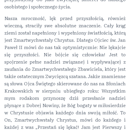
osobistego i społecznego życia.
Nasza mroczność, lęk przed przyszłością, również
wieczną, straciły swe absolutne znaczenie. Cały krąg
ziemi został napełniony i wypełniony światłością, którą
jest Zmartwychwstały Chrystus. Dlatego Ojciec św. Jan
Paweł II mówi do nas tak optymistycznie: Nie lękajcie
się przyszłości. Nie bójcie się człowieka! Jest to
spojrzenie pełne nadziei związanej i wypływającej z
zaufania do Zmartwychwstałego Zbawiciela, który jest
także ostatecznym Zwycięzcą szatana. Jakże znamienne
są słowa Ojca Świętego skierowane do nas na Błoniach
Krakowskich w sierpniu ubiegłego roku: Wszystkim
mym rodakom przynoszę dziś przesłanie nadziei
płynące z Dobrej Nowiny, że Bóg bogaty w miłosierdzie
w Chrystusie objawia każdego dnia swoją miłość. To
On, Zmartwychwstały Chrystus, mówi do każdego i
każdej z was „Przestań się lękać! Jam jest Pierwszy i