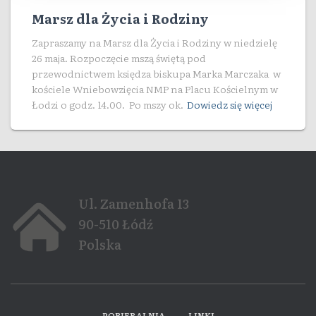
Marsz dla Życia i Rodziny
Zapraszamy na Marsz dla Życia i Rodziny w niedzielę
26 maja. Rozpoczęcie mszą świętą pod
przewodnictwem księdza biskupa Marka Marczaka w
kościele Wniebowzięcia NMP na Placu Kościelnym w
Łodzi o godz. 14.00. Po mszy ok.
Dowiedz się więcej
Ul. Zamenhofa 13
90-510 Łódź
Polska
POBIERALNIA
LINKI