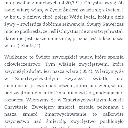
ma powstać z martwych ( J 20,3-9 ). Chrystusowy grób
rodzi wiarę, wiarę w Życie. Śmierć zwarła się z życiem i
w boju, o dziwy, choć poległ Wódz życia, króluje dziś
żywy – stwierdza dobitnie sekwencja. Święty Paweł zaś
mocno podkreśla, że Jeśli Chrystus nie zmartwychwstał,
daremne jest nasze nauczanie, próżna jest także nasza
wiara (1Kor 15,14).
Wielkanoc to Święto zwycięskiej wiary, które spełnia
człowieczeństwo: Tym właśnie zwycięstwem, które
zwyciężyło świat, jest nasza wiara (IJ5,4). Wierzymy, że
w Zmartwychwstałym zwyciężą: światło nad
ciemnością, prawda nad fałszem, dobro nad złem, wiara
nad zwątpieniem, miłość nad nienawiścią, nadzieja nad
rozpaczą. Wierzymy, że w Zmartwychwstałym Jezusie
Chrystusie, Zwycięzcy śmierci, została pokonana i
nasza śmierć. Zmartwychwstanie to całkowite
zwycięstwo nad śmiercią. Zwycięstwo pochłonęło