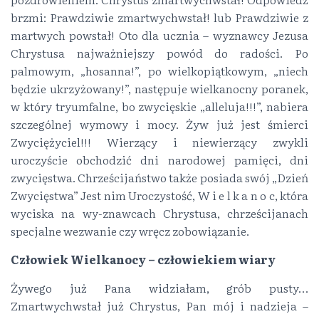
brzmi: Prawdziwie zmartwychwstał! lub Prawdziwie z
martwych powstał! Oto dla ucznia – wyznawcy Jezusa
Chrystusa najważniejszy powód do radości. Po
palmowym, „hosanna!”, po wielkopiątkowym, „niech
będzie ukrzyżowany!”, następuje wielkanocny poranek,
w który tryumfalne, bo zwycięskie „alleluja!!!”, nabiera
szczególnej wymowy i mocy. Żyw już jest śmierci
Zwyciężyciel!!! Wierzący i niewierzący zwykli
uroczyście obchodzić dni narodowej pamięci, dni
zwycięstwa. Chrześcijaństwo także posiada swój „Dzień
Zwycięstwa” Jest nim Uroczystość, W i e l k a n o c, która
wyciska na wy-znawcach Chrystusa, chrześcijanach
specjalne wezwanie czy wręcz zobowiązanie.
Człowiek Wielkanocy – człowiekiem wiary
Żywego już Pana widziałam, grób pusty…
Zmartwychwstał już Chrystus, Pan mój i nadzieja –