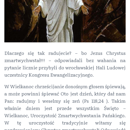
Dlaczego się tak radujecie? – bo Jezus Chrystus
zmartwychwstał!!! – odpowiadali bez wahania na
pytanie licznie przybyli do wrocławskiej Hali Ludowej
uczestnicy Kongresu Ewangelizacyjnego.
W Wielkanoc chrześcijanie donośnym głosem śpiewają,
a może powinni śpiewać Oto jest dzień, który dał nam
Pan: radujmy i weselmy się zeń (Ps 118,24 ). Takim
właśnie dniem jest przede wszystkim Święto –
Wielkanoc, Uroczystość Zmartwychwstania Pańskiego.
W tę uroczystość tradycyjnie witamy się
pozdrowieniem: Chrystus zmartwychwstał! Odpowiedź