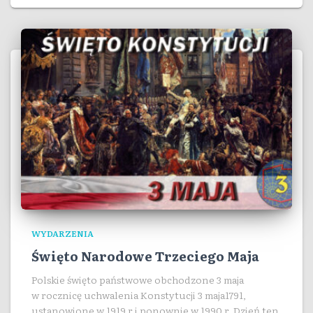
WYDARZENIA
Święto Narodowe Trzeciego Maja
Polskie święto państwowe obchodzone 3 maja
w rocznicę uchwalenia Konstytucji 3 maja1791,
ustanowione w 1919 r i ponownie w 1990 r. Dzień ten