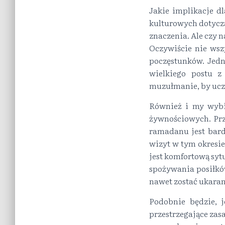
Jakie implikacje d
kulturowych dotyczą
znaczenia. Ale czy
Oczywiście nie wsz
poczęstunków. Jedn
wielkiego postu z
muzułmanie, by ucz
Również i my wybi
żywnościowych. Przy
ramadanu jest bard
wizyt w tym okresie
jest komfortową sy
spożywania posiłków
nawet zostać ukaran
Podobnie będzie, j
przestrzegające zas