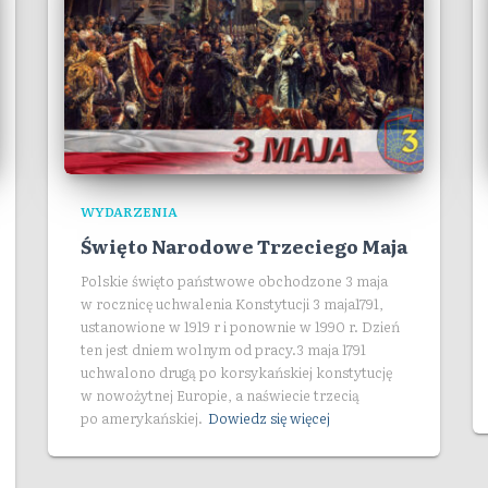
WYDARZENIA
Święto Narodowe Trzeciego Maja
Polskie święto państwowe obchodzone 3 maja
w rocznicę uchwalenia Konstytucji 3 maja1791,
ustanowione w 1919 r i ponownie w 1990 r. Dzień
ten jest dniem wolnym od pracy.3 maja 1791
uchwalono drugą po korsykańskiej konstytucję
w nowożytnej Europie, a naświecie trzecią
po amerykańskiej.
Dowiedz się więcej