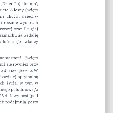
„Dzień Pojednania”,
więto Wiosny, Święto
ne, choćby dzieci w
ch rocznic wydarzeń
rwszej oraz Drugiej
 zamachu na Gedalię
ilońskiego władcy
namastami (święto
ści się również przy
ne dni świąteczne. W
jbardziej optymalną
ach życia, w tym w
ednego południowego
 18 dniowy post (pod
też podejmują posty