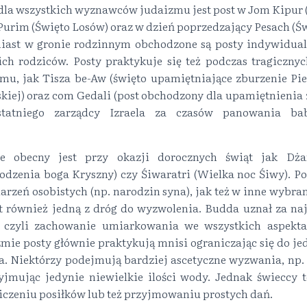
dla wszystkich wyznawców judaizmu jest post w Jom Kipur (
 Purim (Święto Losów) oraz w dzień poprzedzający Pesach (Ś
iast w gronie rodzinnym obchodzone są posty indywidual
ich rodziców. Posty praktykuje się też podczas tragiczny
mu, jak Tisza be-Aw (święto upamiętniające zburzenie Pie
skiej) oraz com Gedali (post obchodzony dla upamiętnienia
tatniego zarządcy Izraela za czasów panowania bab
e obecny jest przy okazji dorocznych świąt jak Dża
dzenia boga Kryszny) czy Śiwaratri (Wielka noc Śiwy). Po
rzeń osobistych (np. narodzin syna), jak też w inne wybra
t również jedną z dróg do wyzwolenia. Budda uznał za na
, czyli zachowanie umiarkowania we wszystkich aspekt
mie posty głównie praktykują mnisi ograniczając się do j
a. Niektórzy podejmują bardziej ascetyczne wyzwania, np.
yjmując jedynie niewielkie ilości wody. Jednak świeccy 
iczeniu posiłków lub też przyjmowaniu prostych dań.