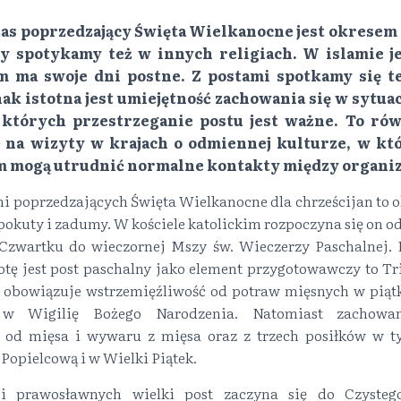
czas poprzedzający Święta Wielkanocne jest okres
y spotykamy też w innych religiach. W islamie je
m ma swoje dni postne. Z postami spotkamy się t
ak istotna jest umiejętność zachowania się w sytu
 których przestrzeganie postu jest ważne. To ró
 na wizyty w krajach o odmiennej kulturze, w kt
m mogą utrudnić normalne kontakty między organiz
ni poprzedzających Święta Wielkanocne dla chrześcijan to
 pokuty i zadumy. W kościele katolickim rozpoczyna się on o
Czwartku do wieczornej Mszy św. Wieczerzy Paschalnej.
botę jest post paschalny jako element przygotowawczy to T
 obowiązuje wstrzemięźliwość od potraw mięsnych w piątk
 w Wigilię Bożego Narodzenia. Natomiast zachowan
ę od mięsa i wywaru z mięsa oraz z trzech posiłków w t
Popielcową i w Wielki Piątek.
i prawosławnych wielki post zaczyna się do Czystego