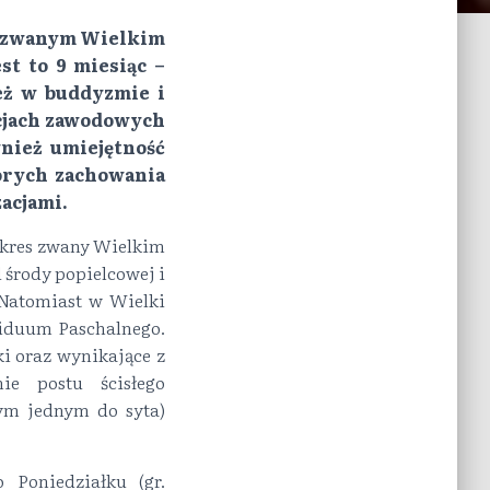
em zwanym Wielkim
st to 9 miesiąc –
eż w buddyzmie i
acjach zawodowych
wnież umiejętność
órych zachowania
acjami.
 okres zwany Wielkim
d środy popielcowej i
 Natomiast w Wielki
riduum Paschalnego.
i oraz wynikające z
ie postu ścisłego
ym jednym do syta)
 Poniedziałku (gr.