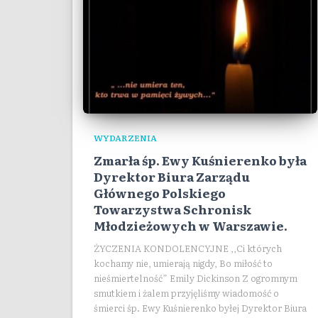
WYDARZENIA
Zmarła śp. Ewy Kuśnierenko była
Dyrektor Biura Zarządu
Głównego Polskiego
Towarzystwa Schronisk
Młodzieżowych w Warszawie.
ŻYCZENIA KONDOLENCYJNE ,,Ci których
kochamy nie, umierają nigdy, Bo miłość to
nieśmiertelność” Emily Dickinson Z ogromnym
smutkiem i żalem przyjęliśmy wiadomość o
śmierci śp. Ewy Kuśnierenko byłej Dyrektor Biura