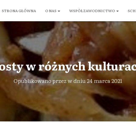
STRONA GŁÓWNA
O NAS
WSPÓŁZAWODNICTWO
SCH
osty w różnych kultura
Opublikowano przez
w dniu
24 marca 2021