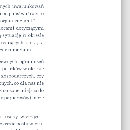
rodnych uwarunkowań
 od państwa traci to
y organizacjami?
ygorami dotyczącymi
 sytuację w okresie
rwujących steki, a
esie ramadanu.
pewnych ograniczeń
a posiłków w okresie
 gospodarczych, czy
nych, co dla nas nie
znaczone miejsca do
nie papierosów) może
ie osoby wierzące i
okresie postu wierni