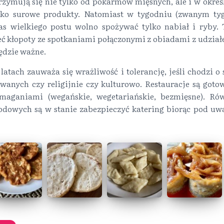
zymują się nie tylko od pokarmów mięsnych, ale i w określ
tylko surowe produkty. Natomiast w tygodniu (zwanym t
as wielkiego postu wolno spożywać tylko nabiał i ryby.
ć kłopoty ze spotkaniami połączonymi z obiadami z udziałe
ędzie ważne.
latach zauważa się wrażliwość i tolerancję, jeśli chodzi 
anych czy religijnie czy kulturowo. Restauracje są goto
aganiami (wegańskie, wegetariańskie, bezmięsne). Rów
odowych są w stanie zabezpieczyć katering biorąc pod u