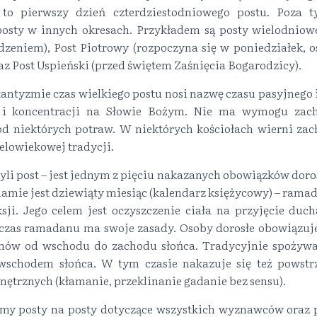
st to pierwszy dzień czterdziestodniowego postu. Poza
 posty w innych okresach. Przykładem są posty wielodniowe
zeniem), Post Piotrowy (rozpoczyna się w poniedziałek, o
raz Post Uspieński (przed świętem Zaśnięcia Bogarodzicy).
antyzmie czas wielkiego postu nosi nazwę czasu pasyjnego i 
 i koncentracji na Słowie Bożym. Nie ma wymogu zach
od niektórych potraw. W niektórych kościołach wierni zac
elowiekowej tradycji.
yli post – jest jednym z pięciu nakazanych obowiązków do
lamie jest dziewiąty miesiąc (kalendarz księżycowy) – ramad
sji. Jego celem jest oczyszczenie ciała na przyjęcie duc
 czas ramadanu ma swoje zasady. Osoby dorosłe obowiązuj
nów od wschodu do zachodu słońca. Tradycyjnie spożywaj
 wschodem słońca. W tym czasie nakazuje się też powst
nętrznych (kłamanie, przeklinanie gadanie bez sensu).
my posty na posty dotyczące wszystkich wyznawców oraz 