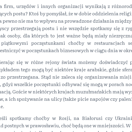
la firm, urzędów i innych organizacji wynikają z różno
cych postu? Ktoś by pomyślał, że w dobie oddzielenia religii
 na pewno nie ma to wpływu na prowadzone działania międz
yscy przestrzegają postu i nie wszędzie spotkamy się z r
ak osoby, dla których to jest ważne będą miały niezręczną
 piątkowymi poczęstunkami choćby w restauracjach se
estniczyć w poczęstunkach biznesowych w ciągu dnia w okr
erając się w różne rejony świata możemy doświadczyć 
kładem tego mogą być niektóre kraje arabskie, gdzie sfer
zo przestrzegana. Stąd nie zaleca się organizowania misji
, gdyż wszelkie poczęstunki odbywać się mogą w porach noc
tuacją. Goście w niektórych krajach muzułmańskich mają wy
, a ich spożywanie na ulicy (także picie napojów czy pale
e.
eśli spotkamy choćby w Rosji, na Białorusi czy Ukrain
ad postnych w prawosławiu, choć będą one w mniejszości. W 