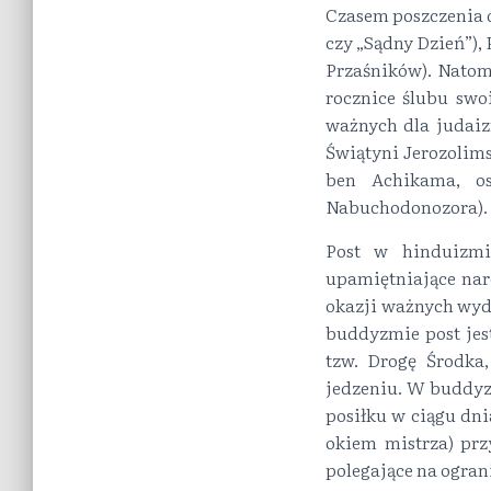
Czasem poszczenia 
czy „Sądny Dzień”),
Przaśników). Natom
rocznice ślubu swo
ważnych dla judaiz
Świątyni Jerozolim
ben Achikama, os
Nabuchodonozora).
Post w hinduizmi
upamiętniające naro
okazji ważnych wyda
buddyzmie post jes
tzw. Drogę Środka
jedzeniu. W buddyz
posiłku w ciągu dni
okiem mistrza) prz
polegające na ogran