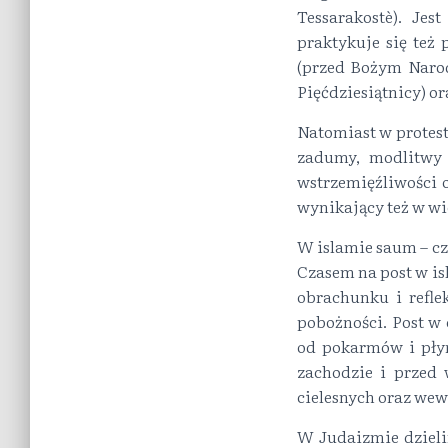
Tessarakostè). Je
praktykuje się też
(przed Bożym Narod
Pięćdziesiątnicy) o
Natomiast w protest
zadumy, modlitwy
wstrzemięźliwości 
wynikający też w wi
W islamie saum – cz
Czasem na post w is
obrachunku i reflek
pobożności. Post w
od pokarmów i pły
zachodzie i przed
cielesnych oraz wew
W Judaizmie dzieli