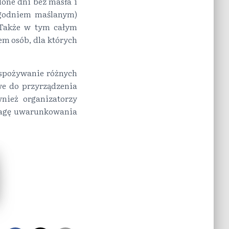
one dni bez masła i
ygodniem maślanym)
 Także w tym całym
m osób, dla których
o spożywanie różnych
we do przyrządzenia
nież organizatorzy
wagę uwarunkowania