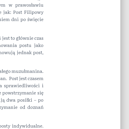
 tym w prawosławiu
 jak: Post Filipowy
siem dni po święcie
jest to głównie czas
owania postu jako
howują jednak post,
rosłego muzułmanina.
an. Post jest czasem
ha sprawiedliwości i
e powstrzymanie się
ą dwa posiłki – po
rzymanie od doznań
posty indywidualne.