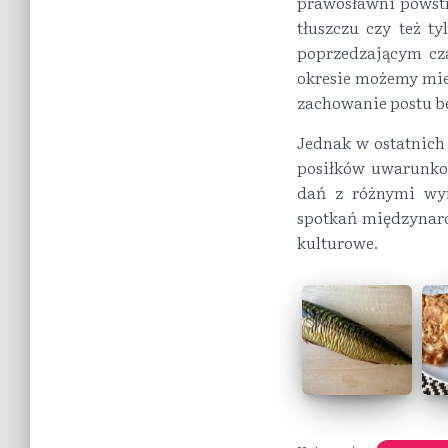
prawosławni powstr
tłuszczu czy też 
poprzedzającym cz
okresie możemy mie
zachowanie postu b
Jednak w ostatnich 
posiłków uwarunkow
dań z różnymi wym
spotkań międzynar
kulturowe.