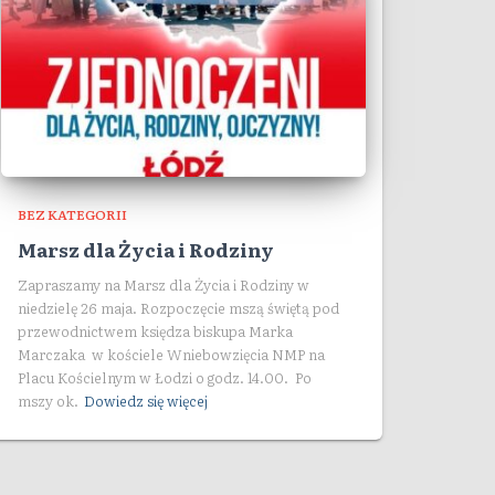
BEZ KATEGORII
Marsz dla Życia i Rodziny
Zapraszamy na Marsz dla Życia i Rodziny w
niedzielę 26 maja. Rozpoczęcie mszą świętą pod
przewodnictwem księdza biskupa Marka
Marczaka w kościele Wniebowzięcia NMP na
Placu Kościelnym w Łodzi o godz. 14.00. Po
mszy ok.
Dowiedz się więcej