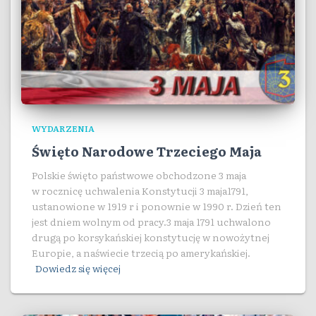
WYDARZENIA
Święto Narodowe Trzeciego Maja
Polskie święto państwowe obchodzone 3 maja
w rocznicę uchwalenia Konstytucji 3 maja1791,
ustanowione w 1919 r i ponownie w 1990 r. Dzień ten
jest dniem wolnym od pracy.3 maja 1791 uchwalono
drugą po korsykańskiej konstytucję w nowożytnej
Europie, a naświecie trzecią po amerykańskiej.
Dowiedz się więcej