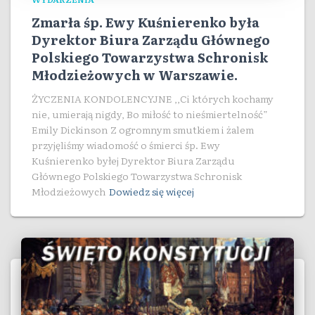
Zmarła śp. Ewy Kuśnierenko była
Dyrektor Biura Zarządu Głównego
Polskiego Towarzystwa Schronisk
Młodzieżowych w Warszawie.
ŻYCZENIA KONDOLENCYJNE ,,Ci których kochamy
nie, umierają nigdy, Bo miłość to nieśmiertelność”
Emily Dickinson Z ogromnym smutkiem i żalem
przyjęliśmy wiadomość o śmierci śp. Ewy
Kuśnierenko byłej Dyrektor Biura Zarządu
Głównego Polskiego Towarzystwa Schronisk
Młodzieżowych
Dowiedz się więcej