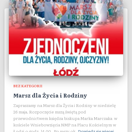
BEZ KATEGORII
Marsz dla Życia i Rodziny
Zapraszamy na Marsz dla Życia i Rodziny w niedzielę
26 maja. Rozpoczęcie mszą świętą pod
przewodnictwem księdza biskupa Marka Marczaka w
kościele Wniebowzięcia NMP na Placu Kościelnym w
Łodzi o godz. 14.00. Po mszy ok.
Dowiedz się więcej