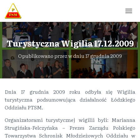
P
R
Z
E
Ł
Turystyczna Wigilia 17.12.2009
Ą
C
Opublikowano przez
w dniu
17 grudnia 2009
Z
N
A
W
I
G
Dnia 17 grudnia 2009 roku odbyła się Wigilia
A
turystyczna podsumowująca działalność Łódzkiego
C
J
Oddziału PTSM.
Ę
Organizatorami turystycznej wigilii byli: Marianna
Strugińska-Felczyńska – Prezes Zarządu Polskiego
Towarzystwa Schronisk Młodzieżowych Oddziału w