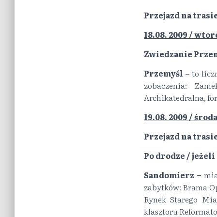
Przejazd na tras
18.08. 2009 / wto
Zwiedzanie Przem
Przemyśl
– to licz
zobaczenia: Zame
Archikatedralna, for
19.08. 2009 / środ
Przejazd na trasi
Po drodze / jeżeli
Sandomierz –
mia
zabytków: Brama Opa
Rynek Starego Mia
klasztoru Reformato