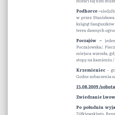
mieści się nim muz
Podhorce –
siedzi
w przez Stanisława
książąt Sanguszków /
teren dawnych ogrod
Poczajów –
jeden
Poczajowska/. Piec
miejsca wzrosła, gd
stopy na kamieniu /
Krzemieniec
– gr
Godne zobaczenia są
15.08.2009 /sobot
Zwiedzanie Lwow
Po południu wyj
Zółkiewskiego. Rene