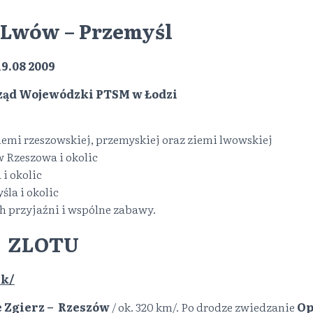
 Lwów – Przemyśl
19.08 2009
ząd Wojewódzki PTSM w Łodzi
iemi rzeszowskiej, przemyskiej oraz ziemi lwowskiej
 Rzeszowa i okolic
i okolic
śla i okolic
h przyjaźni i wspólne zabawy.
 ZLOTU
ek/
e Zgierz – Rzeszów
/ ok. 320 km/. Po drodze zwiedzanie
Op