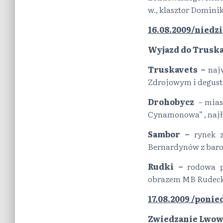
w., klasztor Dominik
16.08.2009/niedzi
Wyjazd do Truska
Truskavets –
naj
Zdrojowym i degusta
Drohobycz
– mias
Cynamonowa” , najła
Sambor –
rynek z
Bernardynów z bar
Rudki –
rodowa p
obrazem MB Rudecki
17.08.2009 /ponie
Zwiedzanie Lwow