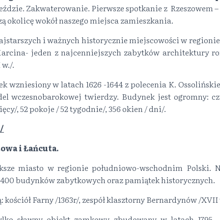
eździe. Zakwaterowanie. Pierwsze spotkanie z Rzeszowem –
ą okolicę wokół naszego miejsca zamieszkania.
ajstarszych i ważnych historycznie miejscowości w regionie
Marcina- jeden z najcenniejszych zabytków architektury r
w./.
k wzniesiony w latach 1626 -1644 z polecenia K. Ossolińskie
odel wczesnobarokowej twierdzy. Budynek jest ogromny: czt
sięcy/, 52 pokoje / 52 tygodnie/, 356 okien / dni/.
 /
owa i Łańcuta.
ksze miasto w regionie południowo-wschodnim Polski. N
o 400 budynków zabytkowych oraz pamiątek historycznych.
 kościół Farny /1363r/, zespół klasztorny Bernardynów /XVII w
tylko sławny obiekt zamkowy zbudowany w latach 1795 – 