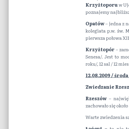
Krzyżtoporu
w Uj
poznajemy najbliższ
Opatów
– jedna z n
kolegiata p.w. św. 
pierwsza połowa XII 
Krzyżtopór
– zame
Senesa/. Jest to m
roku/, 12 sal / 12 mie
12.08.2009 / środa
Zwiedzanie Rzesz
Rzeszów
– najwię
zachowało się okoł
Warte zwiedzenia są:
Łańcut –
to nie 