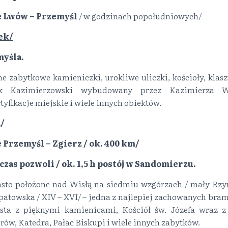
ie Lwów – Przemyśl
/ w godzinach popołudniowych/
rek/
yśla.
ne zabytkowe kamieniczki, urokliwe uliczki, kościoły, klas
k Kazimierzowski wybudowany przez Kazimierza Wi
tyfikacje miejskie i wiele innych obiektów.
a
/
e Przemyśl – Zgierz / ok. 400 km/
 czas pozwoli / ok. 1,5 h postój w Sandomierzu.
sto położone nad Wisłą na siedmiu wzgórzach / mały Rzy
towska / XIV – XVI/ – jedna z najlepiej zachowanych bram
sta z pięknymi kamienicami, Kościół św. Józefa wraz 
rów, Katedra, Pałac Biskupi i wiele innych zabytków.