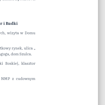
r i Rudki
wych, wizyta w Domu
tkowy rynek, ulica „
agoga, dom Szulca.
i Boskiej, klasztor
ia NMP z cudownym