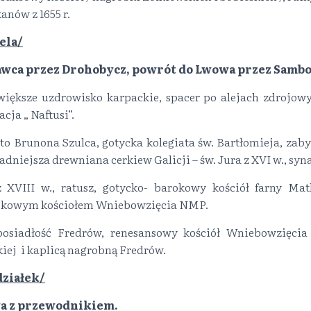
anów z 1655 r.
ela/
wca przez Drohobycz, powrót do Lwowa przez Sambo
większe uzdrowisko karpackie, spacer po alejach zdrojo
cja „ Naftusi”.
to Brunona Szulca, gotycka kolegiata św. Bartłomieja, zaby
dniejsza drewniana cerkiew Galicji – św. Jura z XVI w., syn
 XVIII w., ratusz, gotycko- barokowy kościół farny Matk
okowym kościołem Wniebowzięcia NMP.
osiadłość Fredrów, renesansowy kościół Wniebowzięc
ej i kaplicą nagrobną Fredrów.
działek/
a z przewodnikiem.