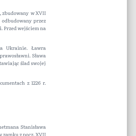
k, zbudowany w XVII
 , odbudowany przez
ji. Przed wejściem na
a Ukrainie. Ławra
 prawosławni. Sława
tawiając ślad swojej
umentach z 1226 r.
 hetmana Stanisława
y zamku z pocz. XVII