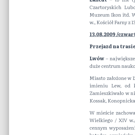
Czartoryskich Lub
Muzeum Ikon itd. W
w., Kościół Farny z 13
13.08.2009 /czwar
Przejazd na tras
Lwów
– największe
duże centrum nauko
Miasto założone w 1
imieniu Lew, od 
Zamieszkiwało w ni
Kossak, Konopnicka,
W mieście zachowa
Wielkiego / XIV w.
cennym wyposażeni