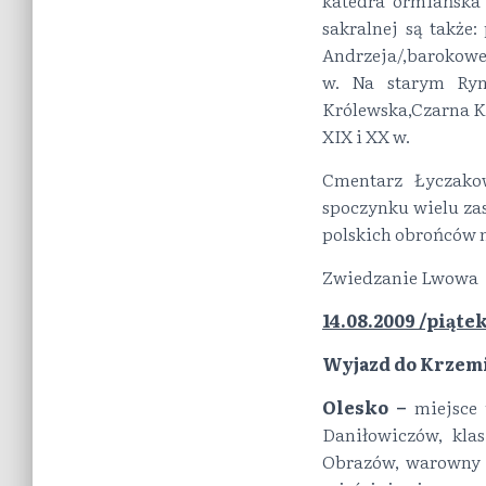
katedra ormiańska 
sakralnej są także
Andrzeja/,barokowe
w. Na starym Ryn
Królewska,Czarna Ka
XIX i XX w.
Cmentarz Łyczakow
spoczynku wielu za
polskich obrońców mi
Zwiedzanie Lwowa 
14.08.2009 /piąte
Wyjazd do Krzemi
Olesko –
miejsce 
Daniłowiczów, kla
Obrazów, warowny z