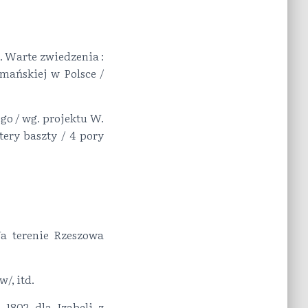
. Warte zwiedzenia :
omańskiej w Polsce /
go / wg. projektu W.
ery baszty / 4 pory
a terenie Rzeszowa
/, itd.
1802 dla Izabeli z