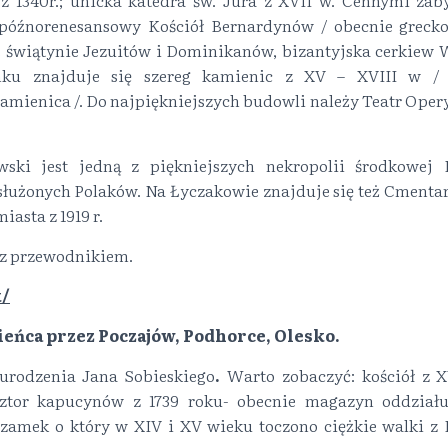
z 1340r.; unicka katedra św. Jura z XVII w. Cennymi zab
: późnorenesansowy Kościół Bernardynów / obecnie greckok
 świątynie Jezuitów i Dominikanów, bizantyjska cerkiew W
ku znajduje się szereg kamienic z XV – XVIII w 
mienica /. Do najpiękniejszych budowli należy Teatr Opery
ski jest jedną z piękniejszych nekropolii środkowej
służonych Polaków. Na Łyczakowie znajduje się też Cmentar
asta z 1919 r.
z przewodnikiem.
k/
eńca przez Poczajów, Podhorce, Olesko.
urodzenia Jana Sobieskiego
.
Warto zobaczyć: kościół z 
sztor kapucynów z 1739 roku- obecnie magazyn oddziału
amek o który w XIV i XV wieku toczono ciężkie walki z 