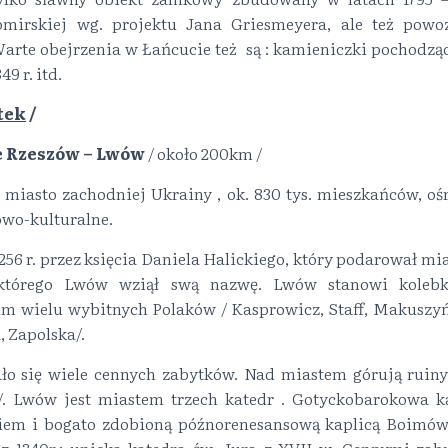
omirskiej wg. projektu Jana Griesmeyera, ale też powoz
arte obejrzenia w Łańcucie też są : kamieniczki pochodząc
49 r. itd.
tek
/
ie Rzeszów – Lwów
/ około 200km /
 miasto zachodniej Ukrainy , ok. 830 tys. mieszkańców, o
wo-kulturalne.
256 r. przez księcia Daniela Halickiego, który podarował m
którego Lwów wziął swą nazwę. Lwów stanowi kolebkę 
m wielu wybitnych Polaków / Kasprowicz, Staff, Makuszyńsk
 Zapolska/.
ło się wiele cennych zabytków. Nad miastem górują ruin
/. Lwów jest miastem trzech katedr . Gotyckobarokowa ka
em i bogato zdobioną późnorenesansową kaplicą Boimów/