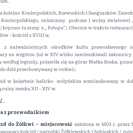
eum.
ba kolejno Koniecpolskich, Rzewuskich i Sanguszków. Zame
 Koniecpolskiego, zniszczony podczas I wojny światowej
 kręcono tu sceny z „ Potopu”/. Obecnie w trakcie restaurac
ów – kościół z XVIII w.
 z najważniejszych ośrodków kultu prawosławnego n
zary na wzgórzu już w XIV wieku zamieszkiwali zakonnicy
y według legendy, pojawiła się na górze Matka Boska, pozos
 do dziś przechowywany w cerkwi/.
ód w księstwie halicko- wołyńskim wzmiankowany w dok
 ruiny zamku XII – XIV w.
a/
a z przewodnikiem
azd do Żółkwi – miejscowość
założona w 1603 r. przez
sansowy kościół / nagrobki Żółkiewskich i Sobieskich /, ruin