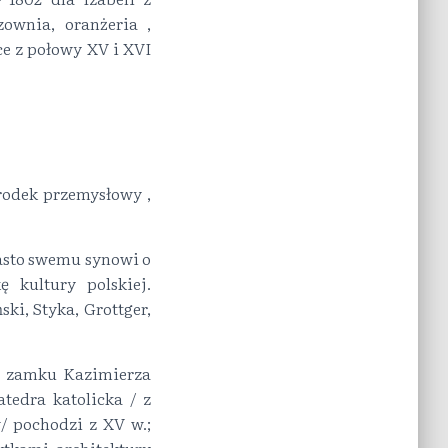
ownia, oranżeria ,
e z połowy XV i XVI
środek przemysłowy ,
iasto swemu synowi o
kultury polskiej.
i, Styka, Grottger,
y zamku Kazimierza
tedra katolicka / z
 pochodzi z XV w.;