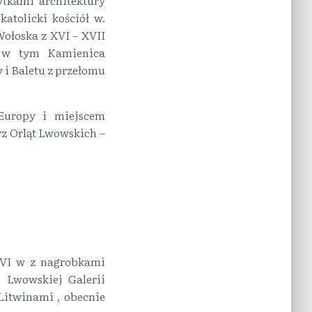
ytkami architektury
atolicki kościół w.
ołoska z XVI – XVII
/ w tym Kamienica
 i Baletu z przełomu
 Europy i miejscem
z Orląt Lwowskich –
XVI w z nagrobkami
 Lwowskiej Galerii
Litwinami , obecnie