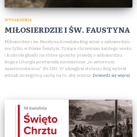
WYDARZENIA
MIŁOSIERDZIE I ŚW. FAUSTYNA
Miłosierdzie i św. Faustyna Kowalska Bóg mówi o miłosierdziu
nie tylko w Piśmie Świętym. Tysiące chrześcijan każdego wieku
i Kościoła głosiło na różne sposoby prawdę o miłosierdziu
Boga a Liturgia powtarzała niezmiennie „in aeternum
misericordia eius” (Ps 136). W ubiegłym stuleciu Bóg wybrał
jednak szczególną osobę na to, aby jeszcze
Dowiedz się więcej