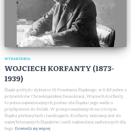
WYDARZENIA
WOJCIECH KORFANTY (1873-
1939)
Śląski polityk i dyktator III Powstania Śląskiego, w II RP jeden z
przywódców Chrześcijańskiej Demokracji, Wojciech Korfanty,
to jedna najważniejszych postaci dla Śląska i jego walki o
przyłączenie do Polski. W przeprowadzanych na Górnym
Śląsku plebiscytach i rankingach, Korfanty zaliczany jest do
najwybitniejszych Ślązaków i osób najbardziej zasłużonych dla
tego
Dowiedz się więcej