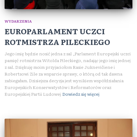
WYDARZENIA
EUROPARLAMENT UCZCI
ROTMISTRZA PILECKIEGO
Jego imię będzie nosić jedna z sal „Parlament Europejski uczci
pamięć rotmistrza Witolda Pileckiego, nadając jego imię jednej
z sal. Dziękuję moim przyjaciołom Rasie Juknevičiene i
Robertsowi Zile za wsparcie sprawy, o którą od tak dawna
zabiegałam. Dzisiejsza decyzja jest wynikiem współdziałania
Europejskich Konserwatystów i Reformatorów oraz
Europejskiej Partii Ludowej
Dowiedz się więcej