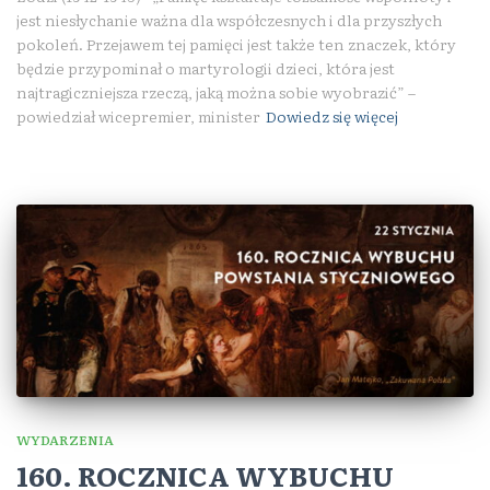
jest niesłychanie ważna dla współczesnych i dla przyszłych
pokoleń. Przejawem tej pamięci jest także ten znaczek, który
będzie przypominał o martyrologii dzieci, która jest
najtragiczniejsza rzeczą, jaką można sobie wyobrazić” –
powiedział wicepremier, minister
Dowiedz się więcej
WYDARZENIA
160. ROCZNICA WYBUCHU