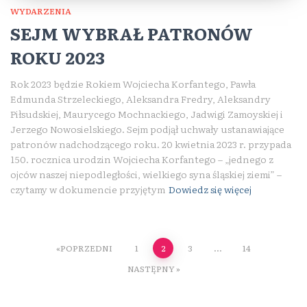
WYDARZENIA
SEJM WYBRAŁ PATRONÓW
ROKU 2023
Rok 2023 będzie Rokiem Wojciecha Korfantego, Pawła
Edmunda Strzeleckiego, Aleksandra Fredry, Aleksandry
Piłsudskiej, Maurycego Mochnackiego, Jadwigi Zamoyskiej i
Jerzego Nowosielskiego. Sejm podjął uchwały ustanawiające
patronów nadchodzącego roku. 20 kwietnia 2023 r. przypada
150. rocznica urodzin Wojciecha Korfantego – „jednego z
ojców naszej niepodległości, wielkiego syna śląskiej ziemi” –
czytamy w dokumencie przyjętym
Dowiedz się więcej
Stronicowanie
POPRZEDNI
1
2
3
…
14
NASTĘPNY
wpisów