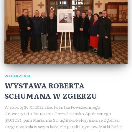
WYDARZENIA
WYSTAWA ROBERTA
SCHUMANA W ZGIERZU
W sobotę 26 XI 2022 absolwentka Powszechnego
Uniwersytetu Nauczania Chrześcijańsko-Społecznego
(PUNCS), pani Marianna Strugińska-Felczyńska ze Zgierza,
zorganizowała w swym kościele parafialnym pw. Matki Bożej