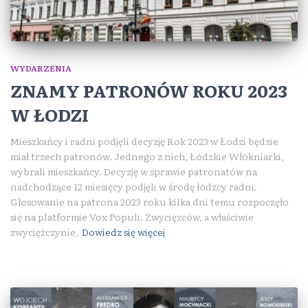
WYDARZENIA
ZNAMY PATRONÓW ROKU 2023
W ŁODZI
Mieszkańcy i radni podjęli decyzję Rok 2023 w Łodzi będzie
miał trzech patronów. Jednego z nich, Łódzkie Włókniarki,
wybrali mieszkańcy. Decyzję w sprawie patronatów na
nadchodzące 12 miesięcy podjęli w środę łódzcy radni.
Głosowanie na patrona 2023 roku kilka dni temu rozpoczęło
się na platformie Vox Populi. Zwycięzców, a właściwie
zwyciężczynie,
Dowiedz się więcej