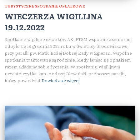
TURYSTYCZNE SPOTKANIE OPŁATKOWE
WIECZERZA WIGILIJNA
19.12.2022
Spotkanie wigilijne członków AK, PTSM wspólnie z seniorami
odbyło się 19 grudnia 2022 roku w Świetlicy Środowiskowej
przy parafii pw. Matki Bożej Dobrej Rady w Zgierzu. Wspólne
spotkania traktowane są rodzinie, kiedy łamiąc się opłatkiem
razem składamy sobie życzenia. W spotkaniu wigilijnym
uczestniczył ks. kan. Andrzej Blewiński, proboszcz parafii,
który powiedział
Dowiedz się więcej