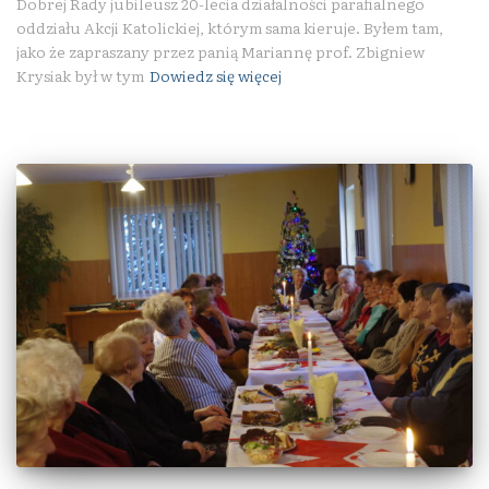
Dobrej Rady jubileusz 20-lecia działalności parafialnego
oddziału Akcji Katolickiej, którym sama kieruje. Byłem tam,
jako że zapraszany przez panią Mariannę prof. Zbigniew
Krysiak był w tym
Dowiedz się więcej