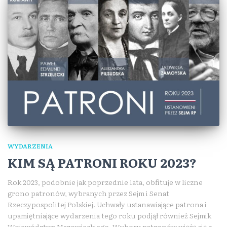
WYDARZENIA
KIM SĄ PATRONI ROKU 2023?
Rok 2023, podobnie jak poprzednie lata, obfituje w liczne
grono patronów, wybranych przez Sejm i Senat
Rzeczypospolitej Polskiej. Uchwały ustanawiające patrona i
upamiętniające wydarzenia tego roku podjął również Sejmik
Województwa Mazowieckiego. Wybory patronów wiążą się z