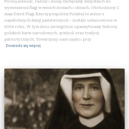
Poczuj jedność, radość i dumę Zachęcamy wszystkich do
wywieszenia flagi w swoich domach i oknach. Obchodzony 2
maja Dzień Flagi Rzeczypospolitej Polskiej to jedno z
najmłodszych świąt państwowych – zostało ustanowione w
2004 roku. W tym dniu szczególnie upamiętniamy historię
polskich barw narodowych, symboli oraz tradycji
patriotycznych. Towarzyszy nam często: przy
Dowiedz się więcej