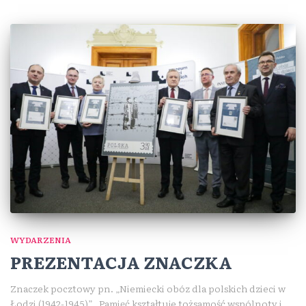
WYDARZENIA
PREZENTACJA ZNACZKA
Znaczek pocztowy pn. „Niemiecki obóz dla polskich dzieci w
Łodzi (1942-1945)” „Pamięć kształtuje tożsamość wspólnoty i