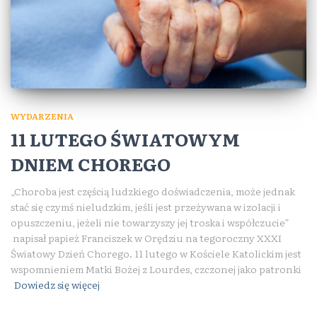
WYDARZENIA
11 LUTEGO ŚWIATOWYM
DNIEM CHOREGO
„Choroba jest częścią ludzkiego doświadczenia, może jednak
stać się czymś nieludzkim, jeśli jest przeżywana w izolacji i
opuszczeniu, jeżeli nie towarzyszy jej troska i współczucie”
napisał papież Franciszek w Orędziu na tegoroczny XXXI
Światowy Dzień Chorego. 11 lutego w Kościele Katolickim jest
wspomnieniem Matki Bożej z Lourdes, czczonej jako patronki
Dowiedz się więcej