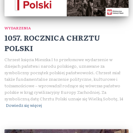
WYDARZENIA
1057. ROCZNICA CHRZTU
POLSKI
Chrzest księcia Mieszka I to przełomowe wydarzenie w
dziejach państwa i narodu polskiego, uznawane za
symboliczny początek polskiej państwowości. Chrzest miał
także fundamentalne znaczenie polityczne, kulturowe i
tożsamościowe – wprowadził rodzące się wówczas państwo
polskie w krąg cywilizacyjny Europy Zachodniej. Za
symboliczną datę Chrztu Polski uznaje się Wielką Sobotę, 14
Dowiedz się więcej