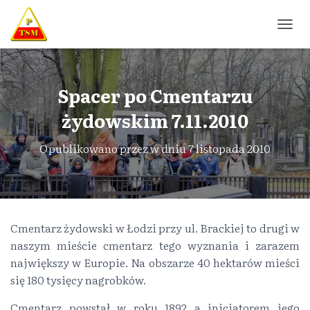
P
R
Z
E
Ł
Spacer po Cmentarzu
Ą
żydowskim 7.11.2010
C
Z
N
Opublikowano przez
w dniu
7 listopada 2010
A
W
I
G
A
C
Cmentarz żydowski w Łodzi przy ul. Brackiej to drugi w
J
naszym mieście cmentarz tego wyznania i zarazem
Ę
największy w Europie. Na obszarze 40 hektarów mieści
się 180 tysięcy nagrobków.
Cmentarz powstał w roku 1892 a inicjatorem jego