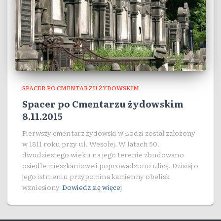
SPACER PO CMENTARZU ŻYDOWSKIM
Spacer po Cmentarzu żydowskim
8.11.2015
Pierwszy cmentarz żydowski w Łodzi został założony
w 1811 roku przy ul. Wesołej. W latach 50.
dwudziestego wieku na jego terenie zbudowano
osiedle mieszkaniowe i poprowadzono ulicę. Dzisiaj o
jego istnieniu przypomina kamienny obelisk
wzniesiony
Dowiedz się więcej