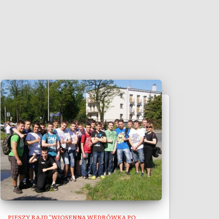
PIESZY RAJD "WIOSENNA WĘDRÓWKA PO