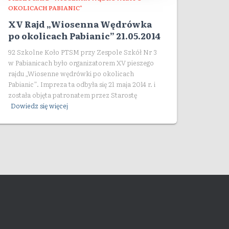
OKOLICACH PABIANIC"
XV Rajd „Wiosenna Wędrówka
po okolicach Pabianic” 21.05.2014
92 Szkolne Koło PTSM przy Zespole Szkół Nr 3
w Pabianicach było organizatorem XV pieszego
rajdu „Wiosenne wędrówki po okolicach
Pabianic”. Impreza ta odbyła się 21 maja 2014 r. i
została objęta patronatem przez Starostę
Dowiedz się więcej