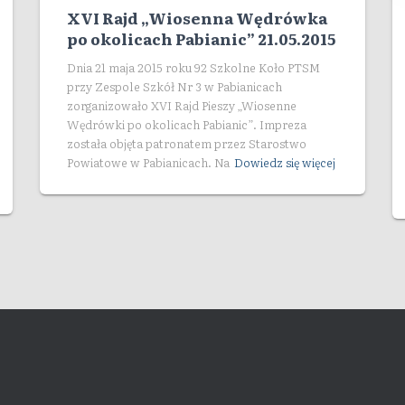
XVI Rajd „Wiosenna Wędrówka
po okolicach Pabianic” 21.05.2015
Dnia 21 maja 2015 roku 92 Szkolne Koło PTSM
przy Zespole Szkół Nr 3 w Pabianicach
zorganizowało XVI Rajd Pieszy „Wiosenne
Wędrówki po okolicach Pabianic”. Impreza
została objęta patronatem przez Starostwo
Powiatowe w Pabianicach. Na
Dowiedz się więcej