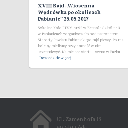
XVIII Rajd „Wiosenna
Wędrówka po okolicach
Pabianic” 25.05.2017
Szkolne Koło PTSM nr 92 w Zespole Szkół nr 3
w Pabianicach zorganizowało pod patronatem
Starosty Powiatu Pabianickiego rajd pieszy. Po raz
kolejny mieliśmy przyjemność w nim
uczestniczyć. Na miejsce startu – scena w Parku
Dowiedz się więcej
Ul. Zamenhofa 13
90-510 Łódź