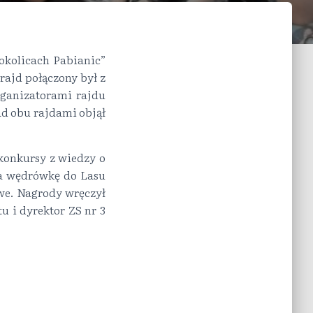
okolicach Pabianic”
rajd połączony był z
ganizatorami rajdu
ad obu rajdami objął
konkursy z wiedzy o
na wędrówkę do Lasu
we. Nagrody wręczył
u i dyrektor ZS nr 3