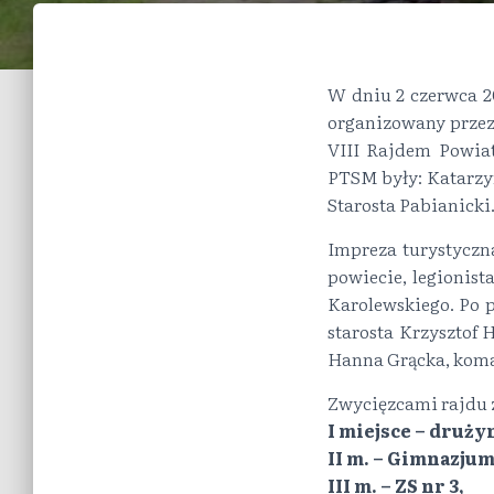
W dniu 2 czerwca 2
organizowany przez 
VIII Rajdem Powia
PTSM były: Katarzyn
Starosta Pabianicki
Impreza turystyczn
powiecie, legionis
Karolewskiego. Po 
starosta Krzysztof 
Hanna Grącka, koma
Zwycięzcami rajdu z
I miejsce – drużyn
II m. – Gimnazjum
III m. – ZS nr 3,