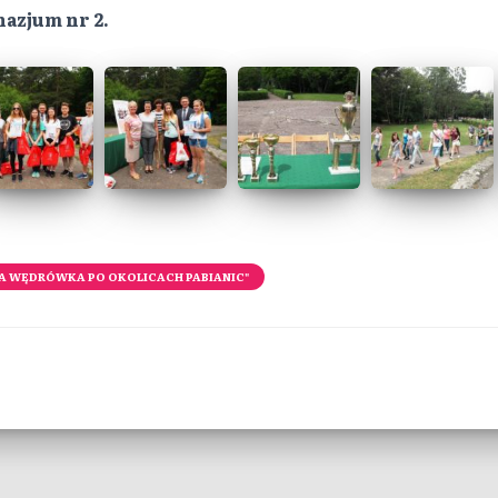
azjum nr 2.
NA WĘDRÓWKA PO OKOLICACH PABIANIC"