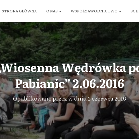
STRONA GŁÓWNA
O NAS
WSPÓŁZAWODNICTWO
SCH
 „Wiosenna Wędrówka po
Pabianic” 2.06.2016
Opublikowano przez
w dniu
2 czerwca 2016