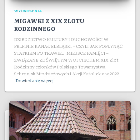
WYDARZENIA
MIGAWKI Z XIX ZLOTU
RODZINNEGO
DZIEDZICTWO KULTURY I DUCHOWOŚCI W
PELPINIE KANAŁ ELBLĄSKI – CZYLI JAK POPŁYNĄĆ
STATKIEM PO TRAWIE… MIEJSCE PAMIĘCI –
ZWIĄZANE ZE ŚWIĘTYM WOJCIECHEM XIX Zlot
Rodzinny członków Polskiego Towarzystwa
Schronisk Młodzieżowych i Akcji Katolickie w 2022
Dowiedz się więcej