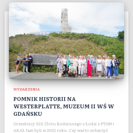
WYDARZENIA
POMNIK HISTORII NA
WESTERPLATTE, MUZEUM II WŚ W
GDAŃSKU
Uczestnicy XIX Zlotu Rodzinnego z Łodzi z PTSM i
AKAŁ tam byli w 2022 roku. Czy warto zobaczyć