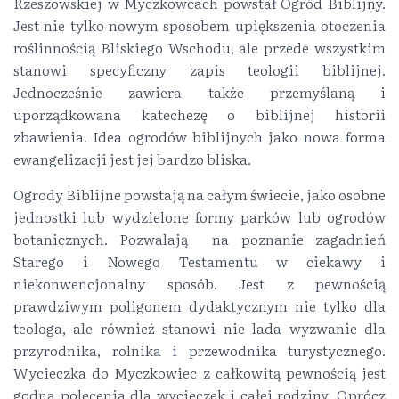
Rzeszowskiej w Myczkowcach powstał Ogród Biblijny.
Jest nie tylko nowym sposobem upiększenia otoczenia
roślinnością Bliskiego Wschodu, ale przede wszystkim
stanowi specyficzny zapis teologii biblijnej.
Jednocześnie zawiera także przemyślaną i
uporządkowana katechezę o biblijnej historii
zbawienia. Idea ogrodów biblijnych jako nowa forma
ewangelizacji jest jej bardzo bliska.
Ogrody Biblijne powstają na całym świecie, jako osobne
jednostki lub wydzielone formy parków lub ogrodów
botanicznych. Pozwalają na poznanie zagadnień
Starego i Nowego Testamentu w ciekawy i
niekonwencjonalny sposób. Jest z pewnością
prawdziwym poligonem dydaktycznym nie tylko dla
teologa, ale również stanowi nie lada wyzwanie dla
przyrodnika, rolnika i przewodnika turystycznego.
Wycieczka do Myczkowiec z całkowitą pewnością jest
godna polecenia dla wycieczek i całej rodziny. Oprócz