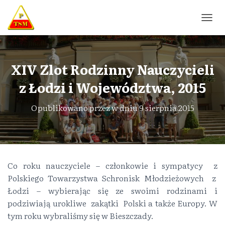
P
R
Z
E
Ł
XIV Zlot Rodzinny Nauczycieli
Ą
z Łodzi i Województwa, 2015
C
Z
N
Opublikowano przez
w dniu
9 sierpnia 2015
A
W
I
G
A
C
Co roku nauczyciele – członkowie i sympatycy z
J
Polskiego Towarzystwa Schronisk Młodzieżowych z
Ę
Łodzi – wybierając się ze swoimi rodzinami i
podziwiają urokliwe zakątki Polski a także Europy. W
tym roku wybraliśmy się w Bieszczady.