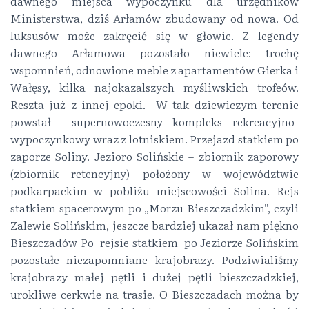
dawnego miejsca wypoczynku dla urzędników
Ministerstwa, dziś Arłamów zbudowany od nowa. Od
luksusów może zakręcić się w głowie. Z legendy
dawnego Arłamowa pozostało niewiele: trochę
wspomnień, odnowione meble z apartamentów Gierka i
Wałęsy, kilka najokazalszych myśliwskich trofeów.
Reszta już z innej epoki. W tak dziewiczym terenie
powstał supernowoczesny kompleks rekreacyjno-
wypoczynkowy wraz z lotniskiem. Przejazd statkiem po
zaporze Soliny. Jezioro Solińskie – zbiornik zaporowy
(zbiornik retencyjny) położony w województwie
podkarpackim w pobliżu miejscowości Solina. Rejs
statkiem spacerowym po „Morzu Bieszczadzkim”, czyli
Zalewie Solińskim, jeszcze bardziej ukazał nam piękno
Bieszczadów Po rejsie statkiem po Jeziorze Solińskim
pozostałe niezapomniane krajobrazy. Podziwialiśmy
krajobrazy małej pętli i dużej pętli bieszczadzkiej,
urokliwe cerkwie na trasie. O Bieszczadach można by