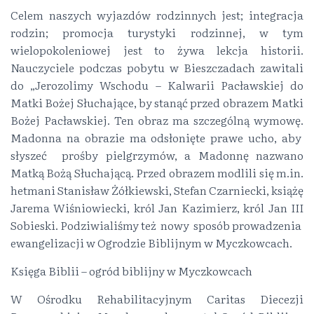
Celem naszych wyjazdów rodzinnych jest; integracja
rodzin; promocja turystyki rodzinnej, w tym
wielopokoleniowej jest to żywa lekcja historii.
Nauczyciele podczas pobytu w Bieszczadach zawitali
do „Jerozolimy Wschodu – Kalwarii Pacławskiej do
Matki Bożej Słuchające, by stanąć przed obrazem Matki
Bożej Pacławskiej. Ten obraz ma szczególną wymowę.
Madonna na obrazie ma odsłonięte prawe ucho, aby
słyszeć prośby pielgrzymów, a Madonnę nazwano
Matką Bożą Słuchającą. Przed obrazem modlili się m.in.
hetmani Stanisław Żółkiewski, Stefan Czarniecki, książę
Jarema Wiśniowiecki, król Jan Kazimierz, król Jan III
Sobieski. Podziwialiśmy też nowy sposób prowadzenia
ewangelizacji w Ogrodzie Biblijnym w Myczkowcach.
Księga Biblii – ogród biblijny w Myczkowcach
W Ośrodku Rehabilitacyjnym Caritas Diecezji