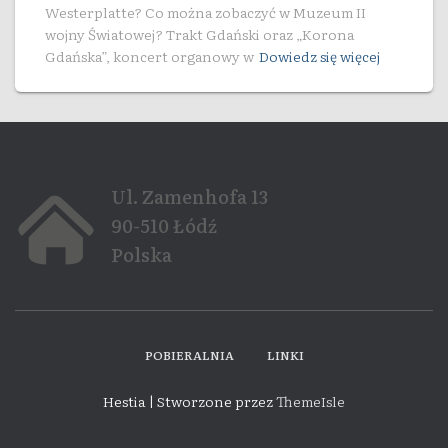
Westerplatte? Co można zobaczyć w Muzeum II
wojny Światowej? Trakt Gdański oraz „Korona
Gdańska”, koncert organowy w
Dowiedz się więcej
Ul. Zamenhofa 13
90-510 Łódź
Polska
POBIERALNIA
LINKI
Hestia | Stworzone przez
ThemeIsle