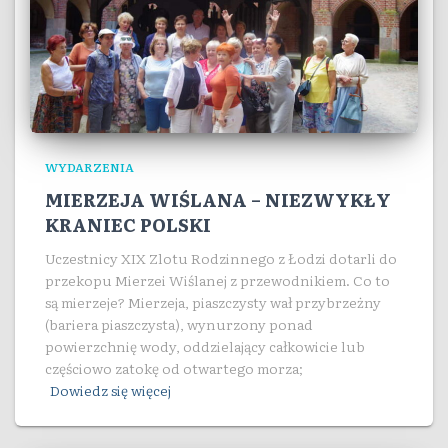
WYDARZENIA
MIERZEJA WIŚLANA – NIEZWYKŁY
KRANIEC POLSKI
Uczestnicy XIX Zlotu Rodzinnego z Łodzi dotarli do
przekopu Mierzei Wiślanej z przewodnikiem. Co to
są mierzeje? Mierzeja, piaszczysty wał przybrzeżny
(bariera piaszczysta), wynurzony ponad
powierzchnię wody, oddzielający całkowicie lub
częściowo zatokę od otwartego morza;
Dowiedz się więcej