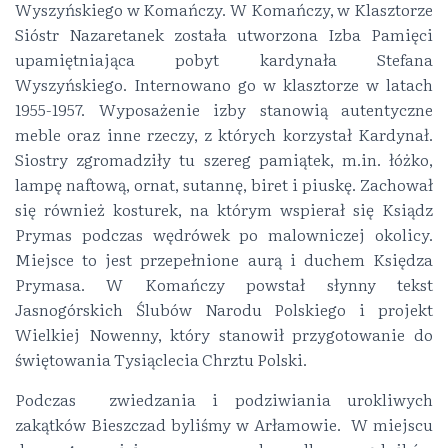
Wyszyńskiego w Komańczy. W Komańczy, w Klasztorze
Sióstr Nazaretanek została utworzona Izba Pamięci
upamiętniająca pobyt kardynała Stefana
Wyszyńskiego. Internowano go w klasztorze w latach
1955-1957. Wyposażenie izby stanowią autentyczne
meble oraz inne rzeczy, z których korzystał Kardynał.
Siostry zgromadziły tu szereg pamiątek, m.in. łóżko,
lampę naftową, ornat, sutannę, biret i piuskę. Zachował
się również kosturek, na którym wspierał się Ksiądz
Prymas podczas wędrówek po malowniczej okolicy.
Miejsce to jest przepełnione aurą i duchem Księdza
Prymasa. W Komańczy powstał słynny tekst
Jasnogórskich Ślubów Narodu Polskiego i projekt
Wielkiej Nowenny, który stanowił przygotowanie do
świętowania Tysiąclecia Chrztu Polski.
Podczas zwiedzania i podziwiania urokliwych
zakątków Bieszczad byliśmy w Arłamowie. W miejscu