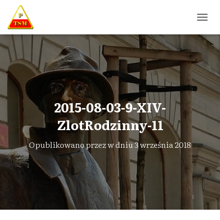
P
R
Z
E
Ł
Ą
C
Z
N
2015-08-03-9-XIV-
A
W
ZlotRodzinny-11
I
G
Opublikowano przez
w dniu
3 września 2018
A
C
J
Ę