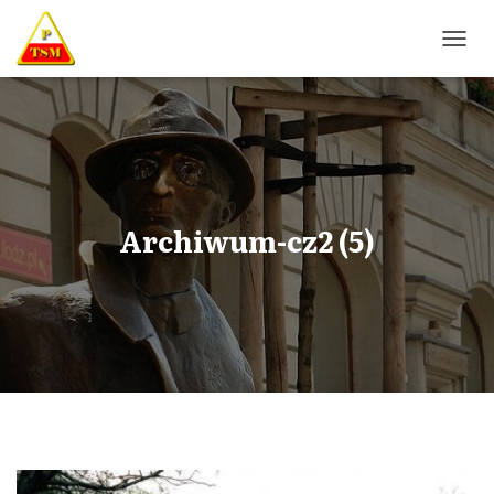
P
R
Z
E
Ł
Ą
C
Z
N
Archiwum-cz2 (5)
A
W
I
G
A
C
J
Ę