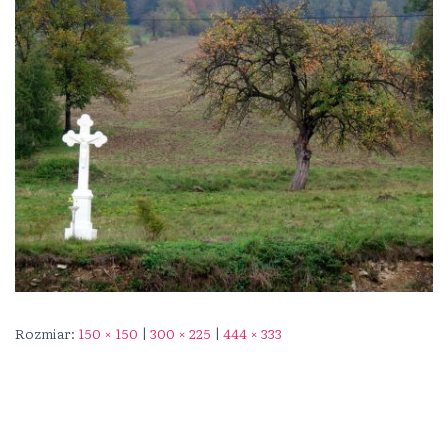
Rozmiar:
150 × 150
|
300 × 225
|
444 × 333