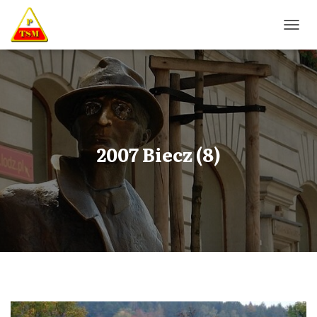
P
R
Z
E
Ł
Ą
C
Z
N
2007 Biecz (8)
A
W
I
G
A
C
J
Ę