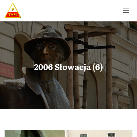
P
R
Z
E
Ł
Ą
C
Z
N
2006 Słowacja (6)
A
W
I
G
A
C
J
Ę