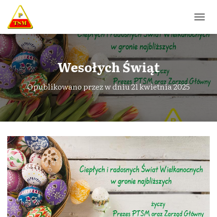
P
R
Z
E
Ł
Wesołych Świąt
Ą
C
Opublikowano przez
w dniu
21 kwietnia 2025
Z
N
A
W
I
G
A
C
J
Ę