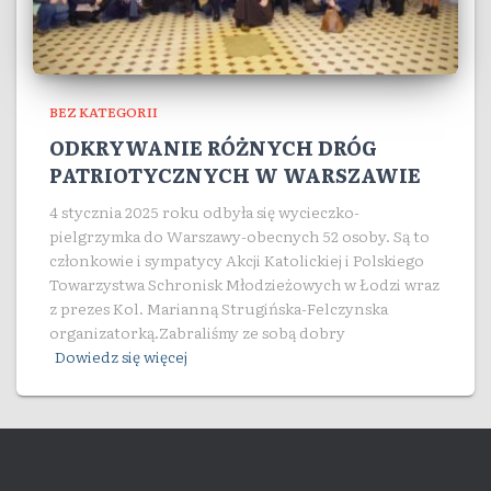
BEZ KATEGORII
ODKRYWANIE RÓŻNYCH DRÓG
PATRIOTYCZNYCH W WARSZAWIE
4 stycznia 2025 roku odbyła się wycieczko-
pielgrzymka do Warszawy-obecnych 52 osoby. Są to
członkowie i sympatycy Akcji Katolickiej i Polskiego
Towarzystwa Schronisk Młodzieżowych w Łodzi wraz
z prezes Kol. Marianną Strugińska-Felczynska
organizatorką.Zabraliśmy ze sobą dobry
Dowiedz się więcej