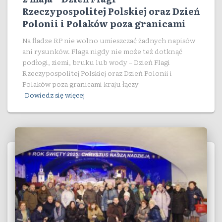
Rzeczypospolitej Polskiej oraz Dzień
Polonii i Polaków poza granicami
Na fladze RP nie wolno umieszczać żadnych napisów
ani rysunków. Flaga nigdy nie może też dotknąć
podłogi, ziemi, bruku lub wody – Dzień Flagi
Rzeczypospolitej Polskiej oraz Dzień Polonii i
Polaków poza granicami kraju łączy
Dowiedz się więcej