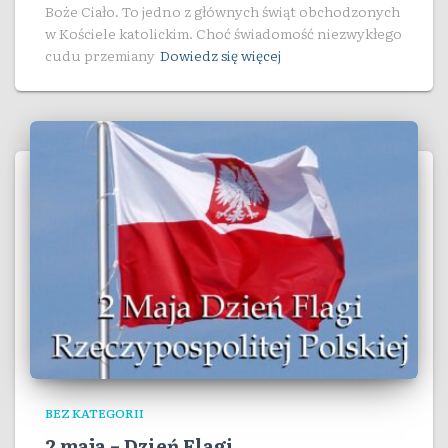
Boże Ciało. To jedno z głównych świąt obchodzonych
w Kościele katolickim. Choć świadomość niezwykłego
cudu przemiany
Dowiedz się więcej
BEZ KATEGORII
2 maja – Dzień Flagi