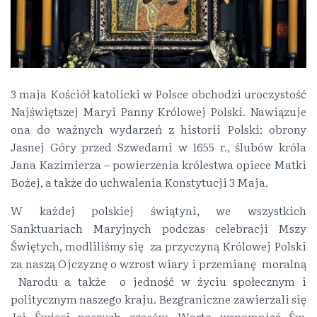
3 maja Kościół katolicki w Polsce obchodzi uroczystość
Najświętszej Maryi Panny Królowej Polski. Nawiązuje
ona do ważnych wydarzeń z historii Polski: obrony
Jasnej Góry przed Szwedami w 1655 r., ślubów króla
Jana Kazimierza – powierzenia królestwa opiece Matki
Bożej, a także do uchwalenia Konstytucji 3 Maja.
W każdej polskiej świątyni, we wszystkich
Sanktuariach Maryjnych podczas celebracji Mszy
Świętych, modliliśmy się za przyczyną Królowej Polski
za naszą Ojczyznę o wzrost wiary i przemianę moralną
Narodu a także o jedność w życiu społecznym i
politycznym naszego kraju. Bezgraniczne zawierzali się
Jej Święci naszych czasów. Warto wspomnieć Św.