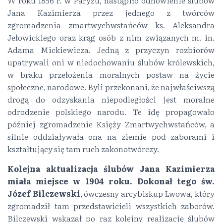
Jana Kazimierza przez jednego z twórców
zgromadzenia zmartwychwstańców ks. Aleksandra
Jełowickiego oraz krąg osób z nim związanych m. in.
Adama Mickiewicza. Jedną z przyczyn rozbiorów
upatrywali oni w niedochowaniu ślubów królewskich,
w braku przełożenia moralnych postaw na życie
społeczne, narodowe. Byli przekonani, że najwłaściwszą
drogą do odzyskania niepodległości jest moralne
odrodzenie polskiego narodu. Te idę propagowało
później zgromadzenie Księży Zmartwychwstańców, a
silnie oddziaływała ona na ziemie pod zaborami i
kształtujący się tam ruch zakonotwórczy.
Kolejna aktualizacja ślubów Jana Kazimierza
miała miejsce w 1904 roku. Dokonał tego św.
Józef Bilczewski
, ówczesny arcybiskup Lwowa, który
zgromadził tam przedstawicieli wszystkich zaborów.
Bilczewski wskazał po raz kolejny realizację ślubów