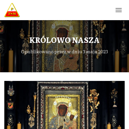
P
R
Z
E
Ł
KRÓLOWO NASZA
Ą
C
Opublikowano przez
w dniu
3 maja 2023
Z
N
A
W
I
G
A
C
J
Ę