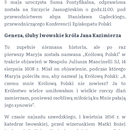
3 maja uroczysta Suma Pontyfikalna, odprawiona
została na Szczycie Jasnogórskim o godz.11.00. pod
przewodnictwem abpa Stanisława Gądeckiego,
przewodniczącego Konferencji Episkopatu Polski
Geneza, śluby lwowskie króla Jana Kazimierza
To zupełnie nieznana historia, ale po raz
pierwszy Maryja została nazwana „Królową Polski” w
trakcie objawień w Neapolu Juliusza Mancinelli SJ, 14
sierpnia 1608 r. Miał on objawienie, podczas którego
Maryja poleciła mu, aby nazwał ją Królową Polski: „A
czemu mnie Królową Polski nie zowiesz? Ja to
Królestwo wielce umiłowałam i wielkie rzeczy dlań
zamierzam, ponieważ osobliwą miłością ku Mnie pałają
jego synowie”.
W czasie najazdu szwedzkiego, 1 kwietnia 1656 r. w
katedrze lwowskiej, przed wizerunkiem Matki Bożej