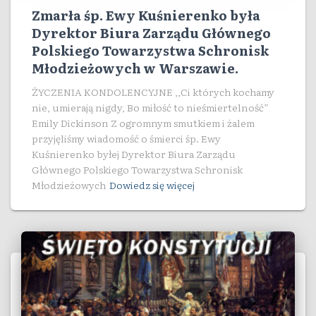
Zmarła śp. Ewy Kuśnierenko była
Dyrektor Biura Zarządu Głównego
Polskiego Towarzystwa Schronisk
Młodzieżowych w Warszawie.
ŻYCZENIA KONDOLENCYJNE ,,Ci których kochamy
nie, umierają nigdy, Bo miłość to nieśmiertelność”
Emily Dickinson Z ogromnym smutkiem i żalem
przyjęliśmy wiadomość o śmierci śp. Ewy
Kuśnierenko byłej Dyrektor Biura Zarządu
Głównego Polskiego Towarzystwa Schronisk
Młodzieżowych
Dowiedz się więcej