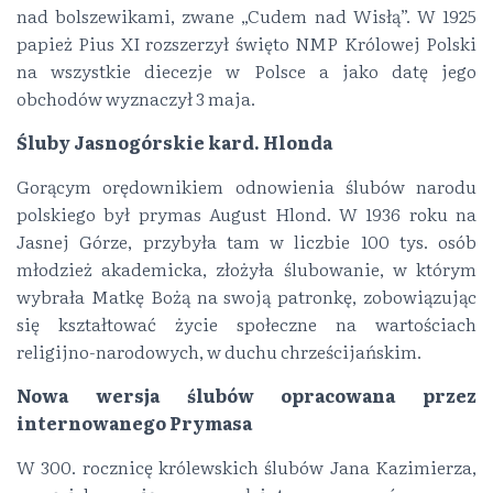
nad bolszewikami, zwane „Cudem nad Wisłą”. W 1925
papież Pius XI rozszerzył święto NMP Królowej Polski
na wszystkie diecezje w Polsce a jako datę jego
obchodów wyznaczył 3 maja.
Śluby Jasnogórskie kard. Hlonda
Gorącym orędownikiem odnowienia ślubów narodu
polskiego był prymas August Hlond. W 1936 roku na
Jasnej Górze, przybyła tam w liczbie 100 tys. osób
młodzież akademicka, złożyła ślubowanie, w którym
wybrała Matkę Bożą na swoją patronkę, zobowiązując
się kształtować życie społeczne na wartościach
religijno-narodowych, w duchu chrześcijańskim.
Nowa wersja ślubów opracowana przez
internowanego Prymasa
W 300. rocznicę królewskich ślubów Jana Kazimierza,