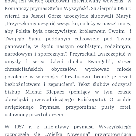
nową ich wersję opracował internowany wówczas w
Komańczy prymas Stefan Wyszyński. 26 sierpnia 1956 r.
wierni na Jasnej Górze uroczyście ślubowali Maryi:
„Przyrzekamy uczynić wszystko, co leży w naszej mocy,
aby Polska była rzeczywistym królestwem Twoim i
Twojego Syna, poddanym całkowicie pod Twoje
panowanie, w życiu naszym osobistym, rodzinnym,
narodowym i społecznym”. Przyrzekali „wszczepiać w
umysły i serca dzieci ducha Ewangelii”, strzec
chrześcijańskich obyczajów, wychować młode
pokolenie w wierności Chrystusowi, bronić je przed
bezbożnictwem i zepsuciem”. Tekst ślubów odczytał
biskup Michał Klepacz (pełniący w tym czasie
obowiązki przewodniczącego Episkopatu). O osobie
uwięzionego Prymasa przypominał pusty fotel,
ustawiony przed ołtarzem.
W 1957 r. z inicjatywy prymasa Wyszyńskiego
rozpoczęła się „Wielka Nowenna” przygotowująca