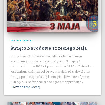
WYDARZENIA
Święto Narodowe Trzeciego Maja
Polskie święto państwowe obchodzone 3 maja
w rocznicę uchwalenia Konstytucji 3 maja1791,
ustanowione w 1919 r i ponownie w 1990 r. Dzień ten
jest dniem wolnym od pracy.3 maja 1791 uchwalono
drugą po korsykańskiej konstytucję w nowożytnej
Europie, a naświecie trzecią po amerykańskiej.
Dowiedz się więcej