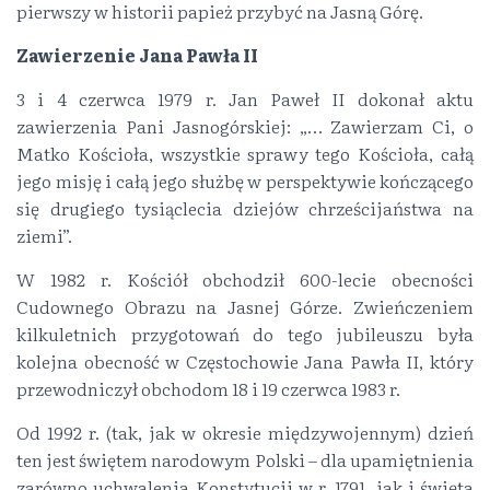
pierwszy w historii papież przybyć na Jasną Górę.
Zawierzenie Jana Pawła II
3 i 4 czerwca 1979 r. Jan Paweł II dokonał aktu
zawierzenia Pani Jasnogórskiej: „… Zawierzam Ci, o
Matko Kościoła, wszystkie sprawy tego Kościoła, całą
jego misję i całą jego służbę w perspektywie kończącego
się drugiego tysiąclecia dziejów chrześcijaństwa na
ziemi”.
W 1982 r. Kościół obchodził 600-lecie obecności
Cudownego Obrazu na Jasnej Górze. Zwieńczeniem
kilkuletnich przygotowań do tego jubileuszu była
kolejna obecność w Częstochowie Jana Pawła II, który
przewodniczył obchodom 18 i 19 czerwca 1983 r.
Od 1992 r. (tak, jak w okresie międzywojennym) dzień
ten jest świętem narodowym Polski – dla upamiętnienia
zarówno uchwalenia Konstytucji w r. 1791, jak i święta