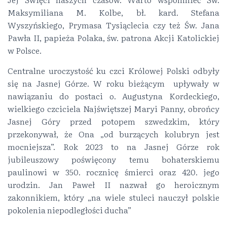
Maksymiliana M. Kolbe, bł. kard. Stefana
Wyszyńskiego, Prymasa Tysiąclecia czy też Św. Jana
Pawła II, papieża Polaka, św. patrona Akcji Katolickiej
w Polsce.
Centralne uroczystość ku czci Królowej Polski odbyły
się na Jasnej Górze. W roku bieżącym upływały w
nawiązaniu do postaci o. Augustyna Kordeckiego,
wielkiego czciciela Najświętszej Maryi Panny, obrońcy
Jasnej Góry przed potopem szwedzkim, który
przekonywał, że Ona „od burzących kolubryn jest
mocniejsza”. Rok 2023 to na Jasnej Górze rok
jubileuszowy poświęcony temu bohaterskiemu
paulinowi w 350. rocznicę śmierci oraz 420. jego
urodzin. Jan Paweł II nazwał go heroicznym
zakonnikiem, który „na wiele stuleci nauczył polskie
pokolenia niepodległości ducha”