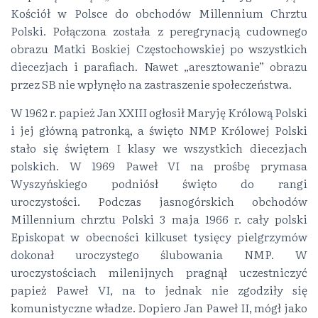
Kościół w Polsce do obchodów Millennium Chrztu
Polski. Połączona została z peregrynacją cudownego
obrazu Matki Boskiej Częstochowskiej po wszystkich
diecezjach i parafiach. Nawet „aresztowanie” obrazu
przez SB nie wpłynęło na zastraszenie społeczeństwa.
W 1962 r. papież Jan XXIII ogłosił Maryję Królową Polski
i jej główną patronką, a święto NMP Królowej Polski
stało się świętem I klasy we wszystkich diecezjach
polskich. W 1969 Paweł VI na prośbę prymasa
Wyszyńskiego podniósł święto do rangi
uroczystości. Podczas jasnogórskich obchodów
Millennium chrztu Polski 3 maja 1966 r. cały polski
Episkopat w obecności kilkuset tysięcy pielgrzymów
dokonał uroczystego ślubowania NMP. W
uroczystościach milenijnych pragnął uczestniczyć
papież Paweł VI, na to jednak nie zgodziły się
komunistyczne władze. Dopiero Jan Paweł II, mógł jako