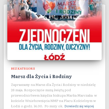
BEZ KATEGORII
Marsz dla Życia i Rodziny
Zapraszamy na Marsz dla Życia i Rodziny w niedzielę
26 maja. Rozpoczęcie mszą świętą pod
przewodnictwem księdza biskupa Marka Marczaka w
kościele Wniebowzięcia NMP na Placu Kościelnym w
Łodzi o godz. 14.00. Po mszy ok.
Dowiedz się więcej