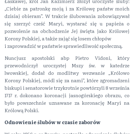
Łaskawej, król Jan Kazimierz złożył uroczyste śluby:
„Ciebie za patronkę moją i za Królowę państw moich
dzisiaj obieram”. W trakcie ślubowania zobowiązywał
się szerzyć cześć Maryi, wystarać się u papieża o
pozwolenie na obchodzenie Jej święta jako Królowej
Korony Polskiej, a także zająć się losem chłopów
i zaprowadzić w państwie sprawiedliwość społeczną.
Nuncjusz apostolski abp Pietro Vidoni, który
przewodniczył uroczystej Mszy św. w katedrze
lwowskiej, dodał do modlitwy wezwanie „Królowo
Korony Polskiej, módl się za nami”, które zgromadzeni
biskupi i senatorowie trzykrotnie powtórzyli 8 września
1717 r. dokonano koronacji jasnogórskiego obrazu, co
było powszechnie uznawane za koronację Maryi na
Królową Polski.
Odnowienie ślubów w czasie zaborów
W roku 1856 r. w Paryżu, nastąpiło odnowienie ślubów