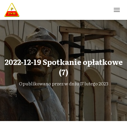
P
R
Z
E
Ł
Ą
C
Z
N
2022-12-19 Spotkanie opłatkowe
A
W
(7)
I
G
Opublikowano przez
w dniu
17 lutego 2023
A
C
J
Ę