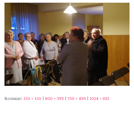
Rozmiar:
150 × 150
|
600 × 399
|
750 × 499
|
1024 × 681