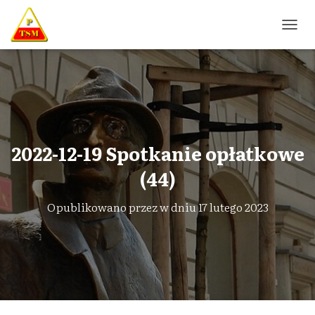
P
R
Z
E
Ł
Ą
C
Z
N
2022-12-19 Spotkanie opłatkowe
A
W
(44)
I
G
Opublikowano przez
w dniu
17 lutego 2023
A
C
J
Ę