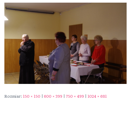
Rozmiar:
150 × 150
|
600 × 399
|
750 × 499
|
1024 × 681