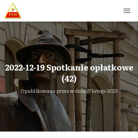
P
R
Z
E
Ł
Ą
C
Z
N
2022-12-19 Spotkanie opłatkowe
A
W
(42)
I
G
Opublikowano przez
w dniu
17 lutego 2023
A
C
J
Ę