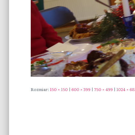
Rozmiar:
150 × 150
|
600 × 399
|
750 × 499
|
1024 × 68