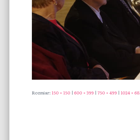
Rozmiar:
150 × 150
|
600 × 399
|
750 × 499
|
1024 × 68