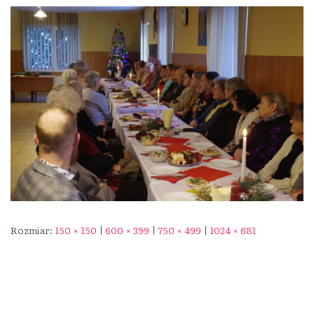
Rozmiar:
150 × 150
|
600 × 399
|
750 × 499
|
1024 × 681