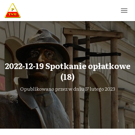
P
R
Z
E
Ł
Ą
C
Z
N
2022-12-19 Spotkanie opłatkowe
A
W
(18)
I
G
Opublikowano przez
w dniu
17 lutego 2023
A
C
J
Ę