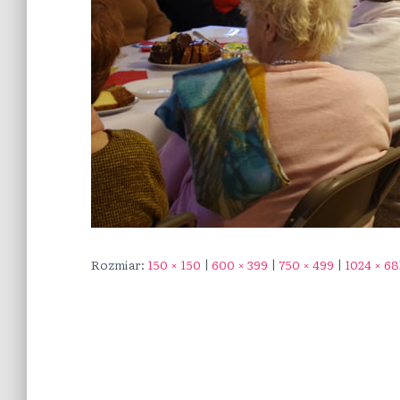
Rozmiar:
150 × 150
|
600 × 399
|
750 × 499
|
1024 × 68