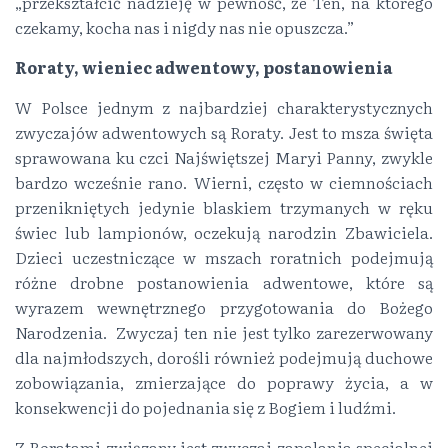
„przekształcić nadzieję w pewność, że Ten, na którego
czekamy, kocha nas i nigdy nas nie opuszcza.”
Roraty, wieniec adwentowy, postanowienia
W Polsce jednym z najbardziej charakterystycznych
zwyczajów adwentowych są Roraty. Jest to msza święta
sprawowana ku czci Najświętszej Maryi Panny, zwykle
bardzo wcześnie rano. Wierni, często w ciemnościach
przenikniętych jedynie blaskiem trzymanych w ręku
świec lub lampionów, oczekują narodzin Zbawiciela.
Dzieci uczestniczące w mszach roratnich podejmują
różne drobne postanowienia adwentowe, które są
wyrazem wewnętrznego przygotowania do Bożego
Narodzenia. Zwyczaj ten nie jest tylko zarezerwowany
dla najmłodszych, dorośli również podejmują duchowe
zobowiązania, zmierzające do poprawy życia, a w
konsekwencji do pojednania się z Bogiem i ludźmi.
Z Roratami związany jest zwyczaj zapalania specjalnej