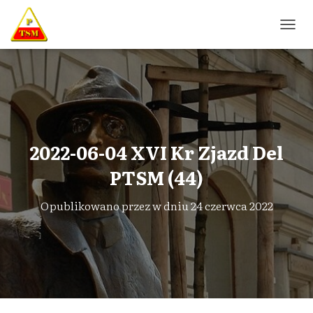
P
R
Z
E
Ł
Ą
C
Z
N
2022-06-04 XVI Kr Zjazd Del
A
W
PTSM (44)
I
G
Opublikowano przez
w dniu
24 czerwca 2022
A
C
J
Ę