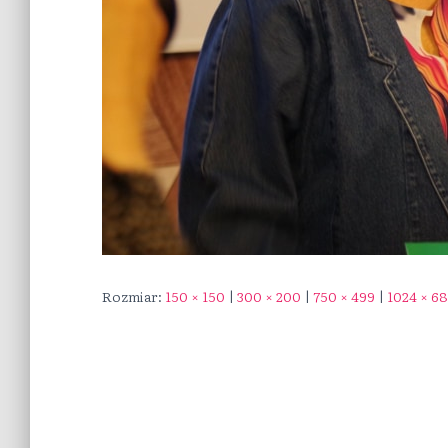
Rozmiar:
150 × 150
|
300 × 200
|
750 × 499
|
1024 × 68