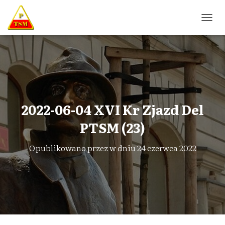
P
R
Z
E
Ł
Ą
C
Z
N
2022-06-04 XVI Kr Zjazd Del
A
W
PTSM (23)
I
G
Opublikowano przez
w dniu
24 czerwca 2022
A
C
J
Ę