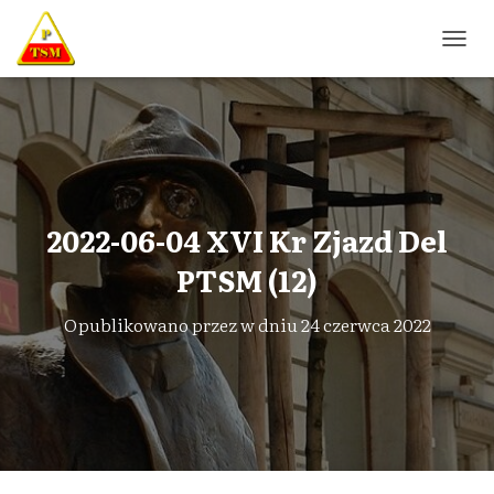
P
R
Z
E
Ł
Ą
C
Z
N
2022-06-04 XVI Kr Zjazd Del
A
W
PTSM (12)
I
G
Opublikowano przez
w dniu
24 czerwca 2022
A
C
J
Ę