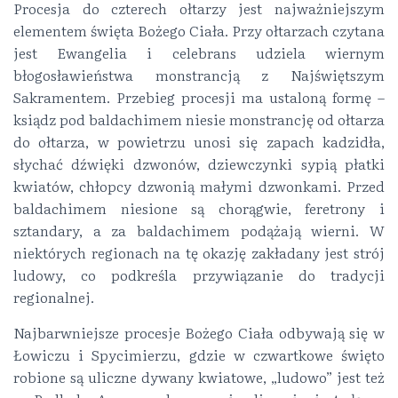
Procesja do czterech ołtarzy jest najważniejszym
elementem święta Bożego Ciała. Przy ołtarzach czytana
jest Ewangelia i celebrans udziela wiernym
błogosławieństwa monstrancją z Najświętszym
Sakramentem. Przebieg procesji ma ustaloną formę –
ksiądz pod baldachimem niesie monstrancję od ołtarza
do ołtarza, w powietrzu unosi się zapach kadzidła,
słychać dźwięki dzwonów, dziewczynki sypią płatki
kwiatów, chłopcy dzwonią małymi dzwonkami. Przed
baldachimem niesione są chorągwie, fe­retrony i
sztandary, a za baldachimem podążają wierni. W
niektórych regionach na tę okazję zakładany jest strój
ludowy, co podkreśla przywiązanie do tradycji
regionalnej.
Najbarwniejsze procesje Bożego Ciała odbywają się w
Łowiczu i Spycimierzu, gdzie w czwartkowe święto
robione są uliczne dywany kwiatowe, „ludowo” jest też