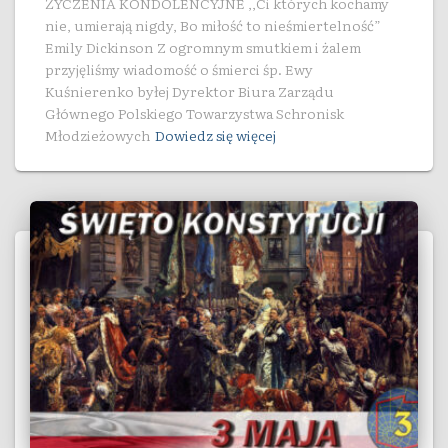
ŻYCZENIA KONDOLENCYJNE ,,Ci których kochamy
nie, umierają nigdy, Bo miłość to nieśmiertelność”
Emily Dickinson Z ogromnym smutkiem i żalem
przyjęliśmy wiadomość o śmierci śp. Ewy
Kuśnierenko byłej Dyrektor Biura Zarządu
Głównego Polskiego Towarzystwa Schronisk
Młodzieżowych
Dowiedz się więcej