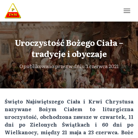
P
R
Z
E
Ł
Uroczystość Bożego Ciała –
Ą
tradycje i obyczaje
C
Z
N
Opublikowano przez
w dniu
3 czerwca 2021
A
W
I
G
A
C
Święto Najświętszego Ciała i Krwi Chrystusa
J
nazywane Bożym Ciałem to liturgiczna
Ę
uroczystość, obchodzona zawsze w czwartek, 11
dni po Zielonych Świątkach i 60 dni po
Wielkanocy, między 21 maja a 23 czerwca. Boże