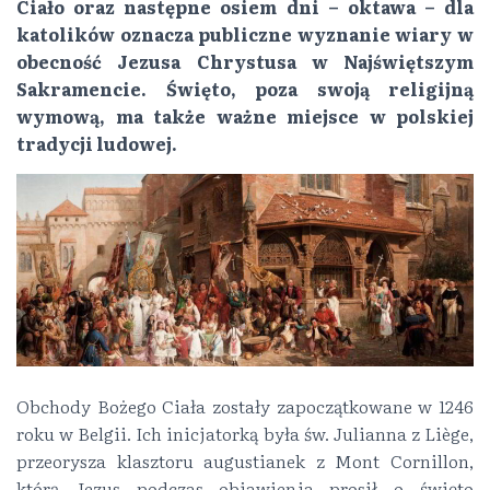
Ciało oraz następne osiem dni – oktawa – dla
katolików oznacza publiczne wyznanie wiary w
obecność Jezusa Chrystusa w Najświętszym
Sakramencie. Święto, poza swoją religijną
wymową, ma także ważne miejsce w polskiej
tradycji ludowej.
Obchody Bożego Ciała zostały zapoczątkowane w 1246
roku w Belgii. Ich inicjatorką była św. Julianna z Liège,
przeorysza klasztoru augustianek z Mont Cornillon,
którą Jezus podczas objawienia prosił o święto