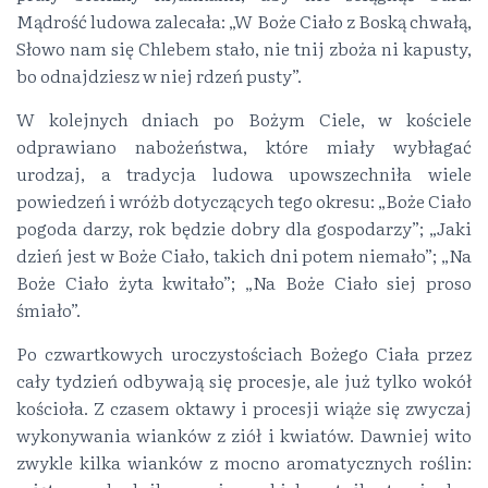
Mądrość ludowa zalecała: „W Boże Ciało z Boską chwałą,
Słowo nam się Chlebem stało, nie tnij zboża ni kapusty,
bo odnajdziesz w niej rdzeń pusty”.
W kolejnych dniach po Bożym Ciele, w kościele
odprawiano nabożeństwa, które miały wybłagać
urodzaj, a tradycja ludowa upowszechniła wiele
powiedzeń i wróżb dotyczących tego okresu: „Boże Ciało
pogoda darzy, rok będzie dobry dla gospodarzy”; „Jaki
dzień jest w Boże Ciało, takich dni potem niemało”; „Na
Boże Ciało żyta kwitało”; „Na Boże Ciało siej proso
śmiało”.
Po czwartkowych uroczystościach Bożego Ciała przez
cały tydzień odbywają się procesje, ale już tylko wokół
kościoła. Z czasem oktawy i procesji wiąże się zwyczaj
wykonywania wianków z ziół i kwiatów. Dawniej wito
zwykle kilka wianków z mocno aromatycznych roślin: