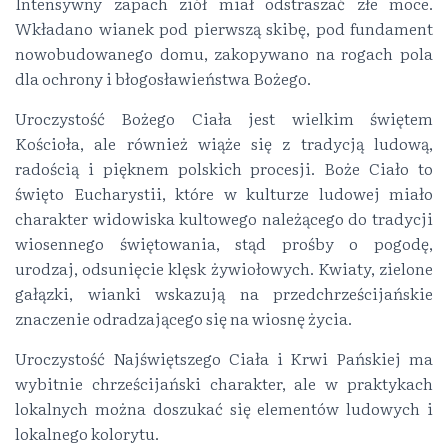
Intensywny zapach ziół miał odstraszać złe moce.
Wkładano wianek pod pierwszą skibę, pod fundament
nowobudowanego domu, zakopywano na rogach pola
dla ochrony i błogosławieństwa Bożego.
Uroczystość Bożego Ciała jest wielkim świętem
Kościoła, ale również wiąże się z tradycją ludową,
radością i pięknem polskich procesji. Boże Ciało to
święto Eucharystii, które w kulturze ludowej miało
charakter widowiska kultowego należącego do tradycji
wiosennego świętowania, stąd prośby o pogodę,
urodzaj, odsunięcie klęsk żywiołowych. Kwiaty, zielone
gałązki, wianki wskazują na przedchrześcijańskie
znaczenie odradzającego się na wiosnę życia.
Uroczystość Najświętszego Ciała i Krwi Pańskiej ma
wybitnie chrześcijański charakter, ale w praktykach
lokalnych można doszukać się elementów ludowych i
lokalnego kolorytu.