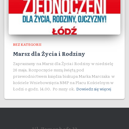
BEZ KATEGORII
Marsz dla Życia i Rodziny
Zapraszamy na Marsz dla Życia i Rodziny w niedzielę
26 maja. Rozpoczęcie mszą świętą pod
przewodnictwem księdza biskupa Marka Marczaka w
kościele Wniebowzięcia NMP na Placu Kościelnym w
Łodzi o godz. 14.00. Po mszy ok.
Dowiedz się więcej