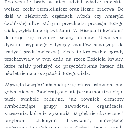
Tradycyjnie brały w nich udział władze miejskie,
wojsko, cechy rzemieślnicze oraz liczne bractwa. Do
dziś w niektórych częściach Włoch czy Ameryki
Łacińskiej ulice, którymi przechodzi procesja Bożego
Ciała, wykładane są kwiatami. W Hiszpanii kwiatami
dekoruje się również ściany domów. Utworzenie
dywanu usypanego z tysięcy kwiatów nawiązuje do
tradycji średniowiecznej, kiedy to królewskie ogrody
przekazywały w tym dniu na rzecz Kościoła kwiaty,
które miały posłużyć do przyozdobienia katedr dla
uświetnienia uroczystości Bożego Ciała.
W święto Bożego Ciała buduje się ołtarze ustawione pod
gołym niebem. Zawierają one miejsce na monstrancję, a
także symbole religijne, jak również elementy
symbolizujące grupy zawodowe, organizacje,
zrzeszenia, które je wykonują. Są pięknie ukwiecone i
przybrane zielonymi drzewkami, najczęściej
brzózkami lub gałęziami lipy. Gałązki brzozy miały