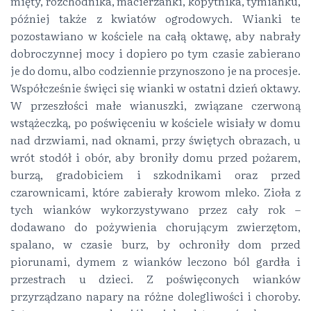
mięty, rozchodnika, macierzanki, kopytnika, tymianku,
później także z kwiatów ogrodowych. Wianki te
pozostawiano w kościele na całą oktawę, aby nabrały
dobroczynnej mocy i dopiero po tym czasie zabierano
je do domu, albo codziennie przynoszono je na procesje.
Współcześnie święci się wianki w ostatni dzień oktawy.
W przeszłości małe wianuszki, związane czerwoną
wstążeczką, po poświęceniu w kościele wisiały w domu
nad drzwiami, nad oknami, przy świętych obrazach, u
wrót stodół i obór, aby broniły domu przed pożarem,
burzą, gradobiciem i szkodnikami oraz przed
czarownicami, które zabierały krowom mleko. Zioła z
tych wianków wykorzystywano przez cały rok –
dodawano do pożywienia chorującym zwierzętom,
spalano, w czasie burz, by ochroniły dom przed
piorunami, dymem z wianków leczono ból gardła i
przestrach u dzieci. Z poświęconych wianków
przyrządzano napary na różne dolegliwości i choroby.