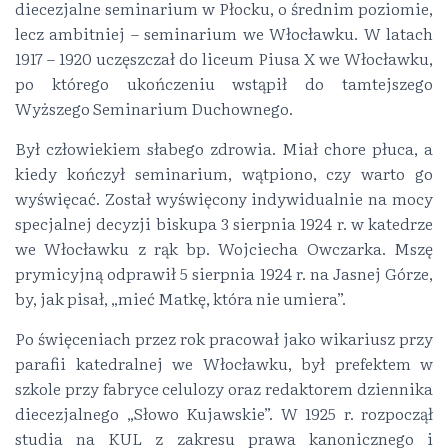
diecezjalne seminarium w Płocku, o średnim poziomie,
lecz ambitniej – seminarium we Włocławku. W latach
1917 – 1920 uczęszczał do liceum Piusa X we Włocławku,
po którego ukończeniu wstąpił do tamtejszego
Wyższego Seminarium Duchownego.
Był człowiekiem słabego zdrowia. Miał chore płuca, a
kiedy kończył seminarium, wątpiono, czy warto go
wyświęcać. Został wyświęcony indywidualnie na mocy
specjalnej decyzji biskupa 3 sierpnia 1924 r. w katedrze
we Włocławku z rąk bp. Wojciecha Owczarka. Mszę
prymicyjną odprawił 5 sierpnia 1924 r. na Jasnej Górze,
by, jak pisał, „mieć Matkę, która nie umiera”.
Po święceniach przez rok pracował jako wikariusz przy
parafii katedralnej we Włocławku, był prefektem w
szkole przy fabryce celulozy oraz redaktorem dziennika
diecezjalnego „Słowo Kujawskie”. W 1925 r. rozpoczął
studia na KUL z zakresu prawa kanonicznego i