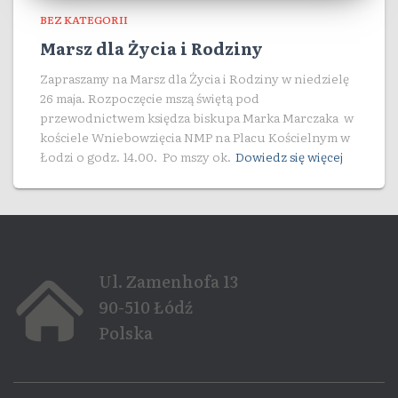
BEZ KATEGORII
Marsz dla Życia i Rodziny
Zapraszamy na Marsz dla Życia i Rodziny w niedzielę
26 maja. Rozpoczęcie mszą świętą pod
przewodnictwem księdza biskupa Marka Marczaka w
kościele Wniebowzięcia NMP na Placu Kościelnym w
Łodzi o godz. 14.00. Po mszy ok.
Dowiedz się więcej
Ul. Zamenhofa 13
90-510 Łódź
Polska