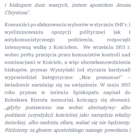
i biskupem dusz waszych, jestem apostołem Jezusa
Chrystusa”.
Komuniści po sfałszowaniu wyborów w styczniu 1947 r. i
wyeliminowaniu opozycji politycznej jak i
antykomunistycznego podziemia, rozpoczęli
intensywną walkę z Kościołem. We wrześniu 1953 r.
wobec próby przejęcia przez komunistów kontroli nad
nominacjami w Kościele, a więc ubezwłasnowolnienia
biskupów, prymas Wyszyński (od stycznia kardynał)
wypowiedział kategoryczne: „Non possumus!” –
świadomie narażając się na uwięzienie. W maju 1953
roku prymas w imieniu Episkopatu napisał do
Bolesława Bieruta memoriał, kończący się słowami:
„gdyby postawiono nas wobec alternatywy: albo
poddanie jurysdykcji kościelnej jako narzędzia władzy
świeckiej, albo osobista ofiara, wahać się nie będziemy.
Pójdziemy za głosem apostolskiego naszego powołania i