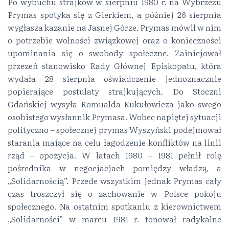
Po wybuchu strajków w sierpniu 1980 r. na Wybrzeżu
Prymas spotyka się z Gierkiem, a później 26 sierpnia
wygłasza kazanie na Jasnej Górze. Prymas mówił w nim
o potrzebie wolności związkowej oraz o konieczności
upominania się o swobody społeczne. Zainicjował
przezeń stanowisko Rady Głównej Episkopatu, która
wydała 28 sierpnia oświadczenie jednoznacznie
popierające postulaty strajkujących. Do Stoczni
Gdańskiej wysyła Romualda Kukułowicza jako swego
osobistego wysłannik Prymasa. Wobec napiętej sytuacji
polityczno – społecznej prymas Wyszyński podejmował
starania mające na celu łagodzenie konfliktów na linii
rząd – opozycja. W latach 1980 – 1981 pełnił rolę
pośrednika w negocjacjach pomiędzy władzą, a
„Solidarnością”. Przede wszystkim jednak Prymas cały
czas troszczył się o zachowanie w Polsce pokoju
społecznego. Na ostatnim spotkaniu z kierownictwem
„Solidarności” w marcu 1981 r. tonował radykalne