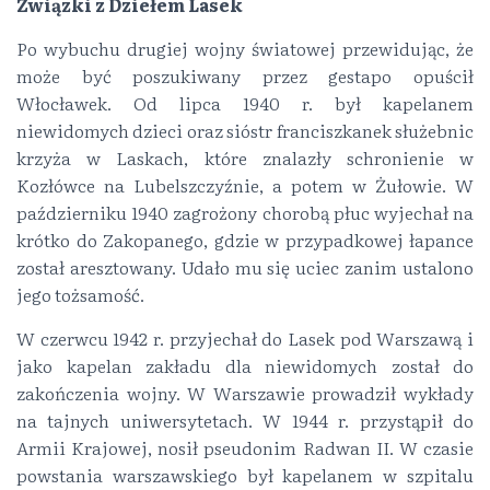
Związki z Dziełem Lasek
Po wybuchu drugiej wojny światowej przewidując, że
może być poszukiwany przez gestapo opuścił
Włocławek. Od lipca 1940 r. był kapelanem
niewidomych dzieci oraz sióstr franciszkanek służebnic
krzyża w Laskach, które znalazły schronienie w
Kozłówce na Lubelszczyźnie, a potem w Żułowie. W
październiku 1940 zagrożony chorobą płuc wyjechał na
krótko do Zakopanego, gdzie w przypadkowej łapance
został aresztowany. Udało mu się uciec zanim ustalono
jego tożsamość.
W czerwcu 1942 r. przyjechał do Lasek pod Warszawą i
jako kapelan zakładu dla niewidomych został do
zakończenia wojny. W Warszawie prowadził wykłady
na tajnych uniwersytetach. W 1944 r. przystąpił do
Armii Krajowej, nosił pseudonim Radwan II. W czasie
powstania warszawskiego był kapelanem w szpitalu