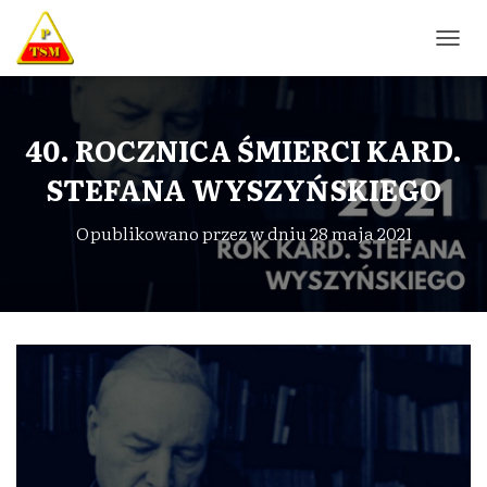
P
R
Z
E
Ł
40. ROCZNICA ŚMIERCI KARD.
Ą
STEFANA WYSZYŃSKIEGO
C
Z
N
Opublikowano przez
w dniu
28 maja 2021
A
W
I
G
A
C
J
Ę