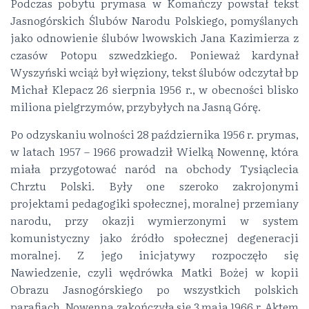
Podczas pobytu prymasa w Komańczy powstał tekst
Jasnogórskich Ślubów Narodu Polskiego, pomyślanych
jako odnowienie ślubów lwowskich Jana Kazimierza z
czasów Potopu szwedzkiego. Ponieważ kardynał
Wyszyński wciąż był więziony, tekst ślubów odczytał bp
Michał Klepacz 26 sierpnia 1956 r., w obecności blisko
miliona pielgrzymów, przybyłych na Jasną Górę.
Po odzyskaniu wolności 28 października 1956 r. prymas,
w latach 1957 – 1966 prowadził Wielką Nowennę, która
miała przygotować naród na obchody Tysiąclecia
Chrztu Polski. Były one szeroko zakrojonymi
projektami pedagogiki społecznej, moralnej przemiany
narodu, przy okazji wymierzonymi w system
komunistyczny jako źródło społecznej degeneracji
moralnej. Z jego inicjatywy rozpoczęło się
Nawiedzenie, czyli wędrówka Matki Bożej w kopii
Obrazu Jasnogórskiego po wszystkich polskich
parafiach. Nowenna zakończyła się 3 maja 1966 r. Aktem