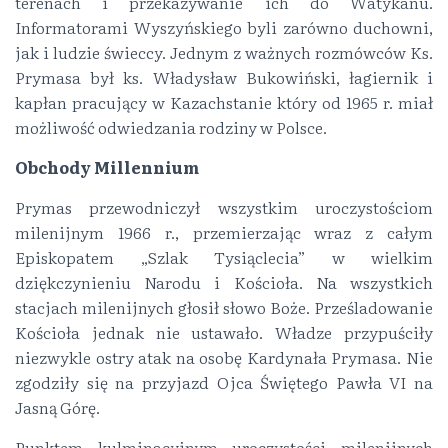
terenach i przekazywanie ich do Watykanu.
Informatorami Wyszyńskiego byli zarówno duchowni,
jak i ludzie świeccy. Jednym z ważnych rozmówców Ks.
Prymasa był ks. Władysław Bukowiński, łagiernik i
kapłan pracujący w Kazachstanie który od 1965 r. miał
możliwość odwiedzania rodziny w Polsce.
Obchody Millennium
Prymas przewodniczył wszystkim uroczystościom
milenijnym 1966 r., przemierzając wraz z całym
Episkopatem „Szlak Tysiąclecia” w wielkim
dziękczynieniu Narodu i Kościoła. Na wszystkich
stacjach milenijnych głosił słowo Boże. Prześladowanie
Kościoła jednak nie ustawało. Władze przypuściły
niezwykle ostry atak na osobę Kardynała Prymasa. Nie
zgodziły się na przyjazd Ojca Świętego Pawła VI na
Jasną Górę.
Punktem kulminacyjnym uroczystości milenijnych