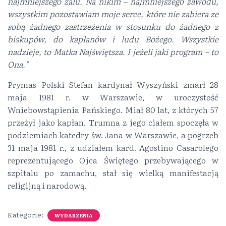
najmniejszego żalu. Na nikim – najmniejszego zawodu,
wszystkim pozostawiam moje serce, które nie zabiera ze
sobą żadnego zastrzeżenia w stosunku do żadnego z
biskupów, do kapłanów i ludu Bożego. Wszystkie
nadzieje, to Matka Najświętsza. I jeżeli jaki program – to
Ona.”
Prymas Polski Stefan kardynał Wyszyński zmarł 28
maja 1981 r. w Warszawie, w uroczystość
Wniebowstąpienia Pańskiego. Miał 80 lat, z których 57
przeżył jako kapłan. Trumna z jego ciałem spoczęła w
podziemiach katedry św. Jana w Warszawie, a pogrzeb
31 maja 1981 r., z udziałem kard. Agostino Casarolego
reprezentującego Ojca Świętego przebywającego w
szpitalu po zamachu, stał się wielką manifestacją
religijną i narodową.
Kategorie:
WYDARZENIA