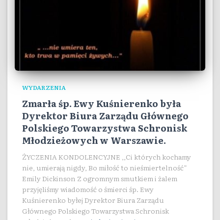
WYDARZENIA
Zmarła śp. Ewy Kuśnierenko była
Dyrektor Biura Zarządu Głównego
Polskiego Towarzystwa Schronisk
Młodzieżowych w Warszawie.
ŻYCZENIA KONDOLENCYJNE ,,Ci których kochamy
nie, umierają nigdy, Bo miłość to nieśmiertelność”
Emily Dickinson Z ogromnym smutkiem i żalem
przyjęliśmy wiadomość o śmierci śp. Ewy
Kuśnierenko byłej Dyrektor Biura Zarządu
Głównego Polskiego Towarzystwa Schronisk