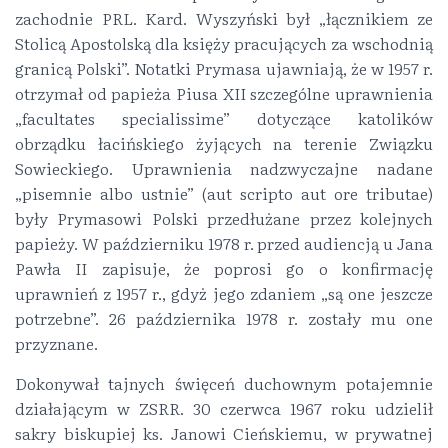
zachodnie PRL. Kard. Wyszyński był „łącznikiem ze
Stolicą Apostolską dla księży pracujących za wschodnią
granicą Polski”. Notatki Prymasa ujawniają, że w 1957 r.
otrzymał od papieża Piusa XII szczególne uprawnienia
„facultates specialissime” dotyczące katolików
obrządku łacińskiego żyjących na terenie Związku
Sowieckiego. Uprawnienia nadzwyczajne nadane
„pisemnie albo ustnie” (aut scripto aut ore tributae)
były Prymasowi Polski przedłużane przez kolejnych
papieży. W październiku 1978 r. przed audiencją u Jana
Pawła II zapisuje, że poprosi go o konfirmację
uprawnień z 1957 r., gdyż jego zdaniem „są one jeszcze
potrzebne”. 26 października 1978 r. zostały mu one
przyznane.
Dokonywał tajnych święceń duchownym potajemnie
działającym w ZSRR. 30 czerwca 1967 roku udzielił
sakry biskupiej ks. Janowi Cieńskiemu, w prywatnej