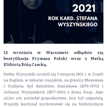
12 września w Warszawie odbędzie się
beatyfikacja Prymasa Polski wraz z Matką
Elżbietą Różą Czacką.
Stefan Wyszyński urodził się 3 sierpnia 1901 r. w Zuzeli
na Bugiem, w zaborze rosyjskim, na granicy Mazowsza
i Podlasia. Był dzieckiem Stanisława (1876-1970) i
Julianny Wyszyńskich (1877-1910) z domu Karp. Jego
ojciec nie posiadał gospodarstwa, lecz był organistą.
Przyszły kardynał wychowywał się na historycznym