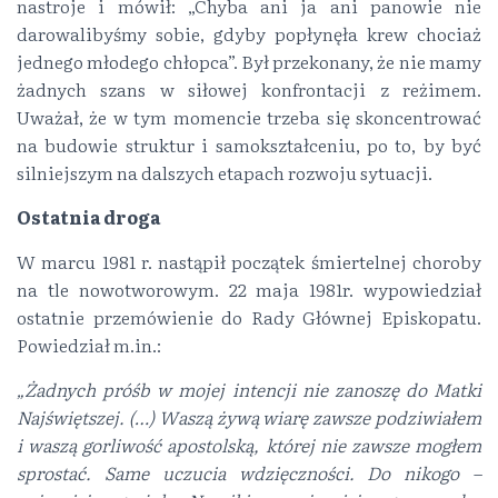
nastroje i mówił: „Chyba ani ja ani panowie nie
darowalibyśmy sobie, gdyby popłynęła krew chociaż
jednego młodego chłopca”. Był przekonany, że nie mamy
żadnych szans w siłowej konfrontacji z reżimem.
Uważał, że w tym momencie trzeba się skoncentrować
na budowie struktur i samokształceniu, po to, by być
silniejszym na dalszych etapach rozwoju sytuacji.
Ostatnia droga
W marcu 1981 r. nastąpił początek śmiertelnej choroby
na tle nowotworowym. 22 maja 1981r. wypowiedział
ostatnie przemówienie do Rady Głównej Episkopatu.
Powiedział m.in.:
„Żadnych próśb w mojej intencji nie zanoszę do Matki
Najświętszej. (…) Waszą żywą wiarę zawsze podziwiałem
i waszą gorliwość apostolską, której nie zawsze mogłem
sprostać. Same uczucia wdzięczności. Do nikogo –