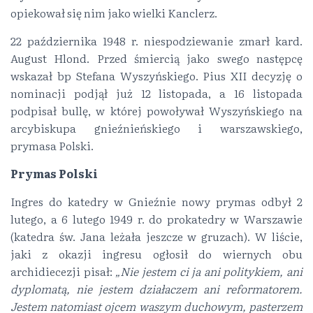
opiekował się nim jako wielki Kanclerz.
22 października 1948 r. niespodziewanie zmarł kard.
August Hlond. Przed śmiercią jako swego następcę
wskazał bp Stefana Wyszyńskiego. Pius XII decyzję o
nominacji podjął już 12 listopada, a 16 listopada
podpisał bullę, w której powoływał Wyszyńskiego na
arcybiskupa gnieźnieńskiego i warszawskiego,
prymasa Polski.
Prymas Polski
Ingres do katedry w Gnieźnie nowy prymas odbył 2
lutego, a 6 lutego 1949 r. do prokatedry w Warszawie
(katedra św. Jana leżała jeszcze w gruzach). W liście,
jaki z okazji ingresu ogłosił do wiernych obu
archidiecezji pisał:
„Nie jestem ci ja ani politykiem, ani
dyplomatą, nie jestem działaczem ani reformatorem.
Jestem natomiast ojcem waszym duchowym, pasterzem