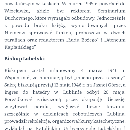
powstańczym w Laskach. W marcu 1945 r. powrócił do
Włocławka, gdzie był rektorem Seminarium
Duchownego, które wymagało odbudowy. Jednocześnie
z powodu braku księży, wymordowanych przez
Niemców sprawował funkcję proboszcza w dwóch
parafiach oraz redaktorem „Ładu Bożego” i „Ateneum
Kapłańskiego”.
Biskup Lubelski
Biskupem został mianowany 4 marca 1946 r.
Wspominał, że nominacją był „mocno przestraszony”.
Sakrę biskupią przyjął 12 maja 1946 r. na Jasnej Górze, a
ingres do katedry w Lublinie odbył 26 maja.
Porządkował zniszczoną przez okupację diecezję,
wizytował parafie, wygłaszał liczne kazania,
szczególnie w dzielnicach robotniczych Lublina,
prowadził rekolekcje, organizował kursy katechetyczne,
wykładał na Katolickim Uniwersytecie Lubelskim i