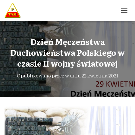
P
R
Z
E
Ł
Dzień Męczeństwa
Ą
Duchowieństwa Polskiego w
C
Z
czasie II wojny światowej
N
A
W
Opublikowano przez
w dniu
22 kwietnia 2021
I
G
A
C
J
Ę