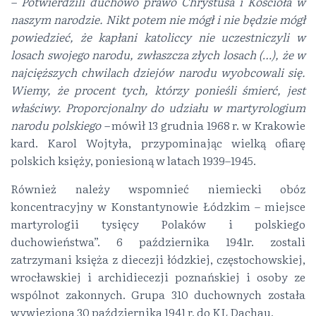
– Potwierdzili duchowo prawo Chrystusa i Kościoła w
naszym narodzie. Nikt potem nie mógł i nie będzie mógł
powiedzieć, że kapłani katoliccy nie uczestniczyli w
losach swojego narodu, zwłaszcza złych losach (…), że w
najcięższych chwilach dziejów narodu wyobcowali się.
Wiemy, że procent tych, którzy ponieśli śmierć, jest
właściwy. Proporcjonalny do udziału w martyrologium
narodu polskiego –
mówił 13 grudnia 1968 r. w Krakowie
kard. Karol Wojtyła, przypominając wielką ofiarę
polskich księży, poniesioną w latach 1939–1945.
Również należy wspomnieć niemiecki obóz
koncentracyjny w Konstantynowie Łódzkim – miejsce
martyrologii tysięcy Polaków i polskiego
duchowieństwa”. 6 października 1941r. zostali
zatrzymani księża z diecezji łódzkiej, częstochowskiej,
wrocławskiej i archidiecezji poznańskiej i osoby ze
wspólnot zakonnych. Grupa 310 duchownych została
wywieziona 30 października 1941 r. do KL Dachau.