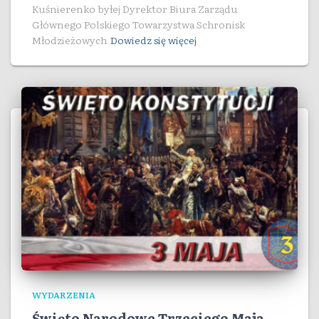
Kuśnierenko byłej Dyrektor Biura Zarządu
Głównego Polskiego Towarzystwa Schronisk
Młodzieżowych
Dowiedz się więcej
WYDARZENIA
Święto Narodowe Trzeciego Maja