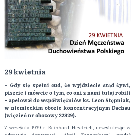
29 kwietnia
– Gdy się spełni cud, że wyjdziecie stąd żywi,
piszcie i mówcie o tym, co oni z nami tutaj robili
– apelował do współwięźniów ks. Leon Stępniak,
w niemieckim obozie koncentracyjnym Dachau
(więzień nr obozowy 22829).
7 września 1939 r. Reinhard Heydrich, uczestnicząc w
odprawie dotyczącej „Akcji Tannenberg”, wydał