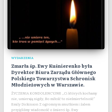
WYDARZENIA
Zmarła śp. Ewy Kuśnierenko była
Dyrektor Biura Zarządu Głównego
Polskiego Towarzystwa Schronisk
Młodzieżowych w Warszawie.
ŻYCZENIA KONDOLENCYJNE ,,Ci których kochamy
nie, umierają nigdy, Bo miłość to nieśmiertelność”
Emily Dickinson Z ogromnym smutkiem i żalem
przyjęliśmy wiadomość o śmierci śp. Ewy