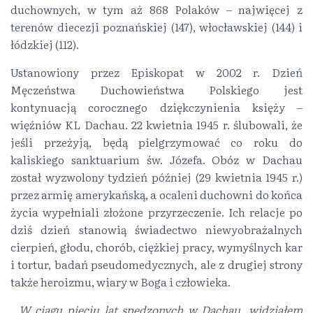
duchownych, w tym aż 868 Polaków – najwięcej z
terenów diecezji poznańskiej (147), włocławskiej (144) i
łódzkiej (112).
Ustanowiony przez Episkopat w 2002 r. Dzień
Męczeństwa Duchowieństwa Polskiego jest
kontynuacją corocznego dziękczynienia księży –
więźniów KL Dachau. 22 kwietnia 1945 r. ślubowali, że
jeśli przeżyją, będą pielgrzymować co roku do
kaliskiego sanktuarium św. Józefa. Obóz w Dachau
został wyzwolony tydzień później (29 kwietnia 1945 r.)
przez armię amerykańską, a ocaleni duchowni do końca
życia wypełniali złożone przyrzeczenie. Ich relacje po
dziś dzień stanowią świadectwo niewyobrażalnych
cierpień, głodu, chorób, ciężkiej pracy, wymyślnych kar
i tortur, badań pseudomedycznych, ale z drugiej strony
także heroizmu, wiary w Boga i człowieka.
„W ciągu pięciu lat spędzonych w Dachau, widziałem