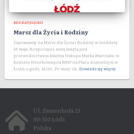
BEZ KATEGORII
Marsz dla Życia i Rodziny
Zapraszamy na Marsz dla Życia i Rodziny w niedzielę
26 maja. Rozpoczęcie mszą świętą pod
przewodnictwem księdza biskupa Marka Marczaka w
kościele Wniebowzięcia NMP na Placu Kościelnym w
Łodzi o godz. 14.00. Po mszy ok.
Dowiedz się więcej
Ul. Zamenhofa 13
90-510 Łódź
Polska