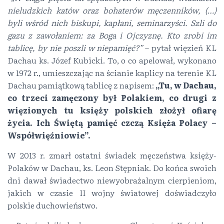
nieludzkich katów oraz bohaterów męczenników, (…)
byli wśród nich biskupi, kapłani, seminarzyści. Szli do
gazu z zawołaniem: za Boga i Ojczyznę. Kto zrobi im
tablicę, by nie poszli w niepamięć?”
– pytał więzień KL
Dachau ks. Józef Kubicki. To, o co apelował, wykonano
w 1972 r., umieszczając na ścianie kaplicy na terenie KL
Dachau pamiątkową tablicę z napisem:
„Tu, w Dachau,
co trzeci zamęczony był Polakiem, co drugi z
więzionych tu księży polskich złożył ofiarę
życia. Ich Świętą pamięć czczą Księża Polacy –
Współwięźniowie”.
W 2013 r. zmarł ostatni świadek męczeństwa księży-
Polaków w Dachau, ks. Leon Stępniak. Do końca swoich
dni dawał świadectwo niewyobrażalnym cierpieniom,
jakich w czasie II wojny światowej doświadczyło
polskie duchowieństwo.