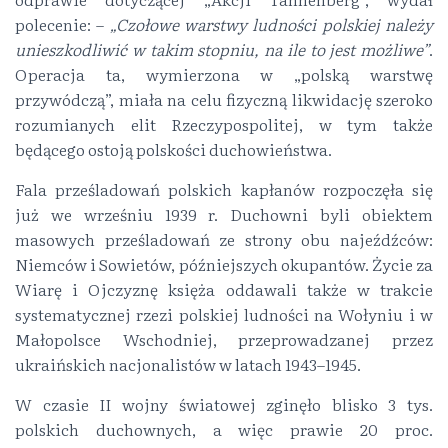
polecenie: –
„Czołowe warstwy ludności polskiej należy
unieszkodliwić w takim stopniu, na ile to jest możliwe”
.
Operacja ta, wymierzona w „polską warstwę
przywódczą”, miała na celu fizyczną likwidację szeroko
rozumianych elit Rzeczypospolitej, w tym także
będącego ostoją polskości duchowieństwa.
Fala prześladowań polskich kapłanów rozpoczęła się
już we wrześniu 1939 r. Duchowni byli obiektem
masowych prześladowań ze strony obu najeźdźców:
Niemców i Sowietów, późniejszych okupantów. Życie za
Wiarę i Ojczyznę księża oddawali także w trakcie
systematycznej rzezi polskiej ludności na Wołyniu i w
Małopolsce Wschodniej, przeprowadzanej przez
ukraińskich nacjonalistów w latach 1943–1945.
W czasie II wojny światowej zginęło blisko 3 tys.
polskich duchownych, a więc prawie 20 proc.