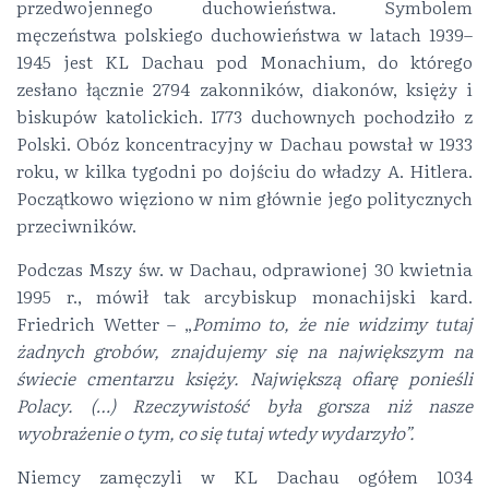
przedwojennego duchowieństwa. Symbolem
męczeństwa polskiego duchowieństwa w latach 1939–
1945 jest KL Dachau pod Monachium, do którego
zesłano łącznie 2794 zakonników, diakonów, księży i
biskupów katolickich. 1773 duchownych pochodziło z
Polski. Obóz koncentracyjny w Dachau powstał w 1933
roku, w kilka tygodni po dojściu do władzy A. Hitlera.
Początkowo więziono w nim głównie jego politycznych
przeciwników.
Podczas Mszy św. w Dachau, odprawionej 30 kwietnia
1995 r., mówił tak arcybiskup monachijski kard.
Friedrich Wetter – „
Pomimo to, że nie widzimy tutaj
żadnych grobów, znajdujemy się na największym na
świecie cmentarzu księży. Największą ofiarę ponieśli
Polacy. (…) Rzeczywistość była gorsza niż nasze
wyobrażenie o tym, co się tutaj wtedy wydarzyło”.
Niemcy zamęczyli w KL Dachau ogółem 1034