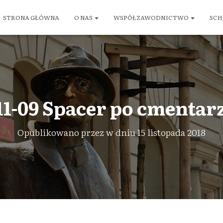
STRONA GŁÓWNA
O NAS
WSPÓŁZAWODNICTWO
SCH
11-09 Spacer po cmentarz
Opublikowano przez
w dniu
15 listopada 2018