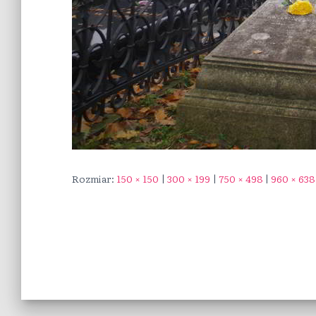
Rozmiar:
150 × 150
|
300 × 199
|
750 × 498
|
960 × 638