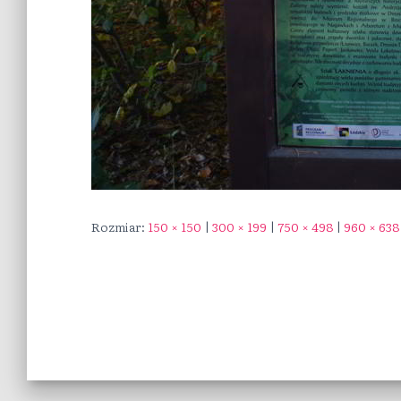
Rozmiar:
150 × 150
|
300 × 199
|
750 × 498
|
960 × 638