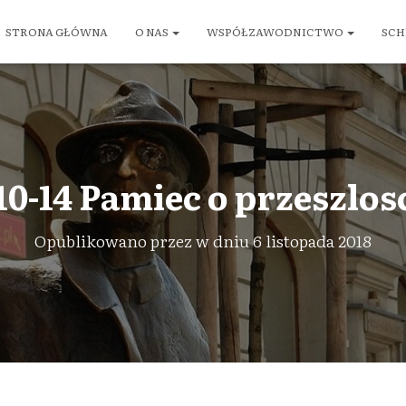
STRONA GŁÓWNA
O NAS
WSPÓŁZAWODNICTWO
SCH
10-14 Pamiec o przeszlosc
Opublikowano przez
w dniu
6 listopada 2018