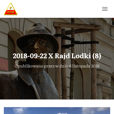
P
R
Z
E
Ł
Ą
C
Z
N
2018-09-22 X Rajd Lodki (8)
A
W
Opublikowano przez
w dniu
6 listopada 2018
I
G
A
C
J
Ę