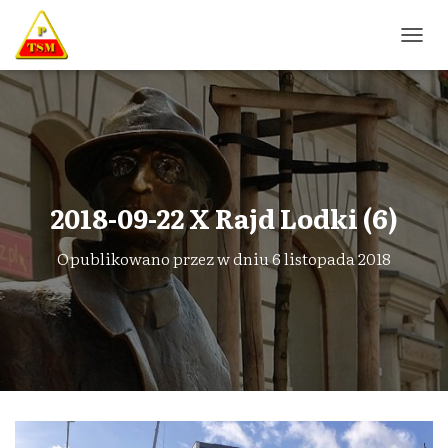
P
R
Z
E
Ł
Ą
C
Z
N
2018-09-22 X Rajd Lodki (6)
A
W
Opublikowano przez
w dniu
6 listopada 2018
I
G
A
C
J
Ę