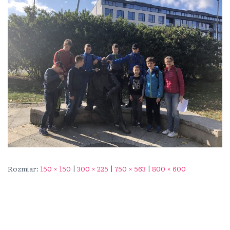
Rozmiar:
150 × 150
|
300 × 225
|
750 × 563
|
800 × 600