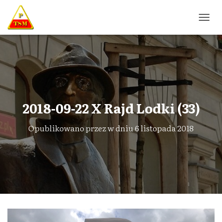
P
R
Z
E
Ł
Ą
C
Z
N
2018-09-22 X Rajd Lodki (33)
A
W
Opublikowano przez
w dniu
6 listopada 2018
I
G
A
C
J
Ę