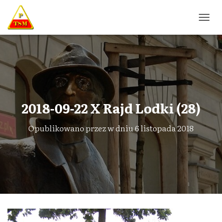
P
R
Z
E
Ł
Ą
C
Z
N
2018-09-22 X Rajd Lodki (28)
A
W
Opublikowano przez
w dniu
6 listopada 2018
I
G
A
C
J
Ę