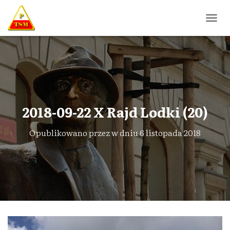
P
R
Z
E
Ł
Ą
C
Z
N
2018-09-22 X Rajd Lodki (20)
A
W
Opublikowano przez
w dniu
6 listopada 2018
I
G
A
C
J
Ę