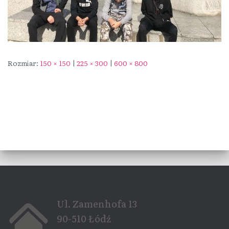
Rozmiar:
150 × 150
|
225 × 300
|
600 × 800
Ul. Zamenhofa 13
90-510 Łódź