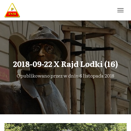
P
R
Z
E
Ł
Ą
C
Z
N
2018-09-22 X Rajd Lodki (16)
A
W
Opublikowano przez
w dniu
6 listopada 2018
I
G
A
C
J
Ę