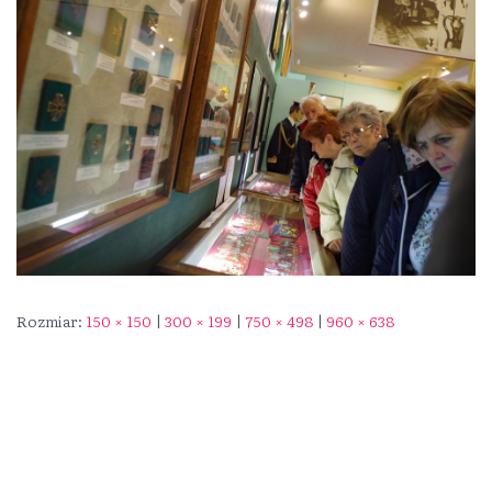
Rozmiar:
150 × 150
|
300 × 199
|
750 × 498
|
960 × 638