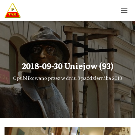
P
R
Z
E
Ł
Ą
C
Z
N
2018-09-30 Uniejow (93)
A
W
Opublikowano przez
w dniu
3 października 2018
I
G
A
C
J
Ę