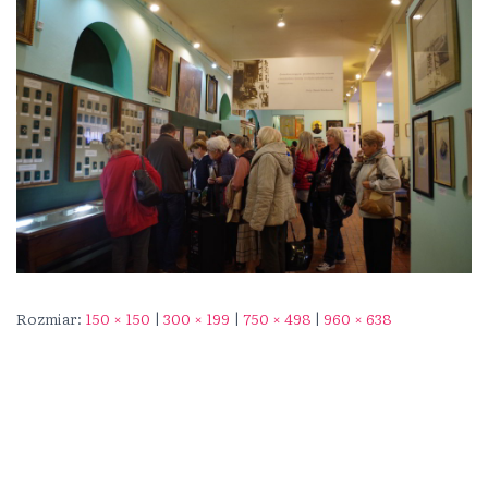
Rozmiar:
150 × 150
|
300 × 199
|
750 × 498
|
960 × 638