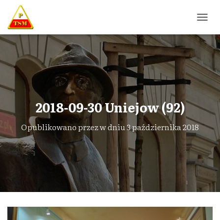
P
R
Z
E
Ł
Ą
C
Z
N
2018-09-30 Uniejow (92)
A
W
Opublikowano przez
w dniu
3 października 2018
I
G
A
C
J
Ę